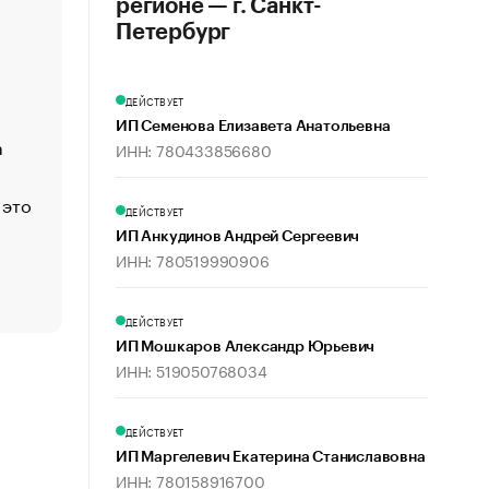
регионе — г. Санкт-
«Деньги будут не нужны»: что рассказал Маск в инт
Петербург
Economist
Функции менеджмента: пять ключевых основ эффект
ДЕЙСТВУЕТ
управления
ИП Семенова Елизавета Анатольевна
а
ЕС разрешил конфискацию российской нефти — чем
ИНН: 780433856680
Москва
 это
Стресс обеспеченных людей: почему рост доходов 
ДЕЙСТВУЕТ
счастья
ИП Анкудинов Андрей Сергеевич
Что обвинения против Павла Дурова значат для Tele
ИНН: 780519990906
пользователей
ДЕЙСТВУЕТ
ИП Мошкаров Александр Юрьевич
ИНН: 519050768034
ДЕЙСТВУЕТ
ИП Маргелевич Екатерина Станиславовна
ИНН: 780158916700