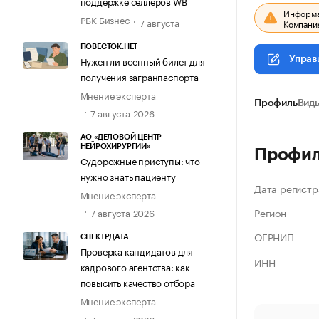
поддержке селлеров WB
Информац
РБК Бизнес
7 августа
Компания
ПОВЕСТОК.НЕТ
Нужен ли военный билет для
Управ
получения загранпаспорта
Мнение эксперта
Профиль
Виды
7 августа 2026
АО «ДЕЛОВОЙ ЦЕНТР
НЕЙРОХИРУРГИИ»
Профи
Судорожные приступы: что
нужно знать пациенту
Дата регистр
Мнение эксперта
Регион
7 августа 2026
ОГРНИП
СПЕКТРДАТА
Проверка кандидатов для
ИНН
кадрового агентства: как
повысить качество отбора
Мнение эксперта
7 августа 2026