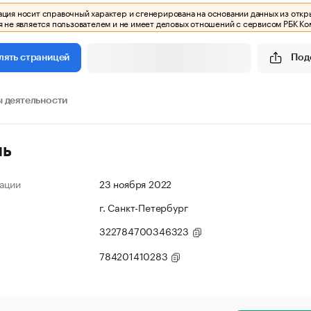
ия носит справочный характер и сгенерирована на основании данных из откр
 не является пользователем и не имеет деловых отношений с сервисом РБК Ко
Под
лять страницей
 деятельности
ль
ации
23 ноября 2022
г. Санкт-Петербург
322784700346323
784201410283