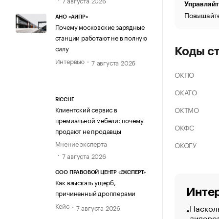
Управляйт
Повышайте
АНО «АИПР»
Почему московские зарядные
станции работают не в полную
силу
Коды с
Интервью
7 августа 2026
ОКПО
ОКАТО
RICCHE
ОКТМО
Клиентский сервис в
премиальной мебели: почему
ОКФС
продают не продавцы
Мнение эксперта
ОКОГУ
7 августа 2026
ООО ПРАВОВОЙ ЦЕНТР «ЭКСПЕРТ»
Как взыскать ущерб,
Интер
причиненный дропперами
Кейс
Насколь
7 августа 2026
лидеро