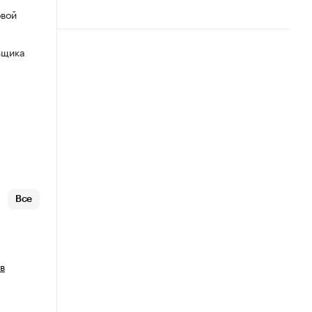
овой
ьщика
Все
в