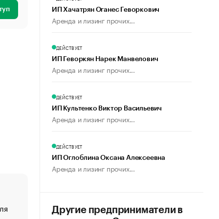
туп
ИП Хачатрян Оганес Геворкович
Аренда и лизинг прочих...
ДЕЙСТВУЕТ
ИП Геворкян Нарек Манвелович
Аренда и лизинг прочих...
ДЕЙСТВУЕТ
ИП Культенко Виктор Васильевич
Аренда и лизинг прочих...
ДЕЙСТВУЕТ
ИП Оглоблина Оксана Алексеевна
Аренда и лизинг прочих...
ля
«От спорта тело стареет иначе». Как живет глава ко
Другие предприниматели в
создавшей GTA