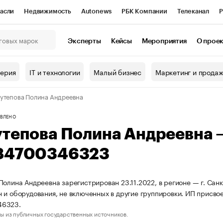
асли
Недвижимость
Autonews
РБК Компании
Телеканал
Р
К Курсы
РБК Life
Тренды
Визионеры
Национальные проекты
Эксперты
Кейсы
Мероприятия
О прое
онный клуб
Исследования
Кредитные рейтинги
Франшизы
Г
терия
IT и технологии
Малый бизнес
Маркетинг и прода
Проверка контрагентов
Политика
Экономика
Бизнес
утепова Полина Андреевна
ы
ВЛЕНО
утепова Полина Андреевна
84700346323
Полина Андреевна зарегистрирован 23.11.2022, в регионе — г. Санк
 и оборудования, не включенных в другие группировки. ИП присв
46323.
ы из публичных государственных источников.