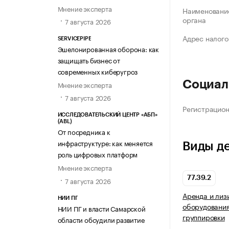
Мнение эксперта
Наименование
органа
7 августа 2026
Адрес налого
SERVICEPIPE
Эшелонированная оборона: как
защищать бизнес от
современных киберугроз
Социал
Мнение эксперта
7 августа 2026
Регистрацио
ИССЛЕДОВАТЕЛЬСКИЙ ЦЕНТР «АБП»
(ABL)
От посредника к
инфраструктуре: как меняется
Виды д
роль цифровых платформ
Мнение эксперта
77.39.2
7 августа 2026
Аренда и лиз
НИИ ПГ
оборудования
НИИ ПГ и власти Самарской
группировки
области обсудили развитие