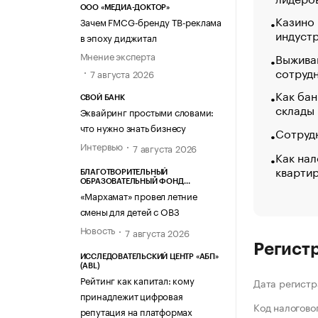
ООО «МЕДИА-ДОКТОР»
Казино
Зачем FMCG-бренду ТВ-реклама
индуст
в эпоху диджитал
Мнение эксперта
Выжива
сотруд
7 августа 2026
Как бан
СВОЙ БАНК
склады
Эквайринг простыми словами:
что нужно знать бизнесу
Сотрудн
Интервью
7 августа 2026
Как нал
кварти
БЛАГОТВОРИТЕЛЬНЫЙ
ОБРАЗОВАТЕЛЬНЫЙ ФОНД
«МАРХАМАТ»
«Мархамат» провел летние
смены для детей с ОВЗ
Новость
7 августа 2026
Регист
ИССЛЕДОВАТЕЛЬСКИЙ ЦЕНТР «АБП»
(ABL)
Рейтинг как капитал: кому
Дата регистр
принадлежит цифровая
Код налогово
репутация на платформах