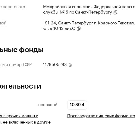
 налогового
Межрайонная инспекция Федеральной налог
службы №15 по Санкт-Петербургу
вой
191124, Санкт-Петербург г, Красного Текстил
ул, д 10-12 лит.О
ьные фонды
нный номер СФР
1176505293
еятельности
10.89.4
ОСНОВНОЙ
инг прочих машин и
Производство пищевых ферменто
, не включенных в другие