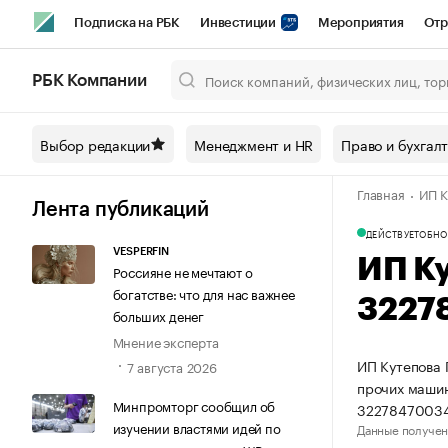
Подписка на РБК
Инвестиции
Мероприятия
Отр
Спорт
Школа управления РБК
РБК Образование
РБ
РБК Компании
Город
Стиль
Крипто
РБК Бизнес-среда
Дискусси
Выбор редакции
Менеджмент и HR
Право и бухгал
Спецпроекты СПб
Конференции СПб
Спецпроекты
Главная
ИП К
Технологии и медиа
Финансы
Рынок наличной валют
Лента публикаций
ДЕЙСТВУЕТ
ОБНО
VESPERFIN
ИП К
Россияне не мечтают о
богатстве: что для нас важнее
3227
больших денег
Мнение эксперта
ИП Кутепова 
7 августа 2026
прочих машин
Минпромторг сообщил об
3227847003
изучении властями идей по
Данные получен