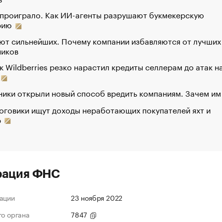
 проиграло. Как ИИ-агенты разрушают букмекерскую
рию
ют сильнейших. Почему компании избавляются от лучших
ников
к Wildberries резко нарастил кредиты селлерам до атак н
ики открыли новый способ вредить компаниям. Зачем им
оговики ищут доходы неработающих покупателей яхт и
р
рация ФНС
ации
23 ноября 2022
го органа
7847