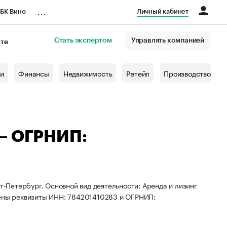
...
БК Вино
Личный кабинет
Стать экспертом
Управлять компанией
кте
азета
жи
Финансы
Недвижимость
Ретейл
Производство
 — ОГРНИП:
т-Петербург. Основной вид деятельности: Аренда и лизинг
оены реквизиты ИНН: 784201410283 и ОГРНИП: