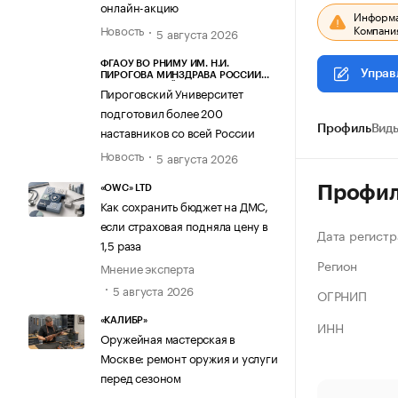
онлайн-акцию
Информац
Компания
Новость
5 августа 2026
ФГАОУ ВО РНИМУ ИМ. Н.И.
Управ
ПИРОГОВА МИНЗДРАВА РОССИИ
(ПИРОГОВСКИЙ УНИВЕРСИТЕТ)
Пироговский Университет
подготовил более 200
наставников со всей России
Профиль
Виды
Новость
5 августа 2026
Профи
«OWC» LTD
Как сохранить бюджет на ДМС,
если страховая подняла цену в
Дата регистр
1,5 раза
Регион
Мнение эксперта
5 августа 2026
ОГРНИП
«КАЛИБР»
ИНН
Оружейная мастерская в
Москве: ремонт оружия и услуги
перед сезоном