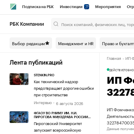
Подписка на РБК
Инвестиции
Мероприятия
Отр
Спорт
Школа управления РБК
РБК Образование
РБ
РБК Компании
Город
Стиль
Крипто
РБК Бизнес-среда
Дискусси
Выбор редакции
Менеджмент и HR
Право и бухгал
Спецпроекты СПб
Конференции СПб
Спецпроекты
Главная
ИП 
Технологии и медиа
Финансы
Рынок наличной валют
Лента публикаций
ДЕЙСТВУЕТ
ОБНО
STENKIN.PRO
ИП Ф
Как технический надзор
предотвращает дорогие ошибки
3227
при строительстве
Интервью
6 августа 2026
ИП Фомченко 
ФГАОУ ВО РНИМУ ИМ. Н.И.
Деятельность
ПИРОГОВА МИНЗДРАВА РОССИИ
3227847003
(ПИРОГОВСКИЙ УНИВЕРСИТЕТ)
Пироговский Университет
Данные получен
запускает всероссийскую