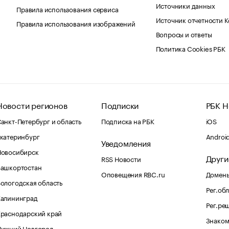
Источники данных
Правила использования сервиса
Источник отчетности 
Правила использования изображений
Вопросы и ответы
Политика Cookies РБК
Новости регионов
Подписки
РБК Н
анкт-Петербург и область
Подписка на РБК
iOS
катеринбург
Androi
Уведомления
Новосибирск
Други
RSS Новости
Башкортостан
Оповещения RBC.ru
Домены
ологодская область
Рег.об
Калининград
Рег.ре
раснодарский край
Знаком
Нижний Новгород