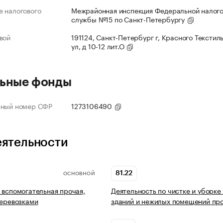
 налогового
Межрайонная инспекция Федеральной налог
службы №15 по Санкт-Петербургу
вой
191124, Санкт-Петербург г, Красного Текстил
ул, д 10-12 лит.О
ьные фонды
нный номер СФР
1273106490
еятельности
81.22
ОСНОВНОЙ
 вспомогательная прочая,
Деятельность по чистке и уборке
перевозками
зданий и нежилых помещений пр