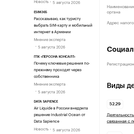
Новость
5 августа 2026
Наименование
органа
ESIM365
Рассказываю, как туристу
Адрес налого
выбрать SIM-карту и мобильный
интернет в Армении
Мнение эксперта
5 августа 2026
Социал
ГПК «ПЕРСОНА КОНСАЛТ»
Почему ключевые решения по-
Регистрацио
прежнему проходят через
собственника
Мнение эксперта
Виды д
5 августа 2026
DATA SAPIENCE
52.29
Air Liquide в России внедрила
решение Industrial Ocean от
Деятельность
связанная с 
Data Sapience
Новость
5 августа 2026