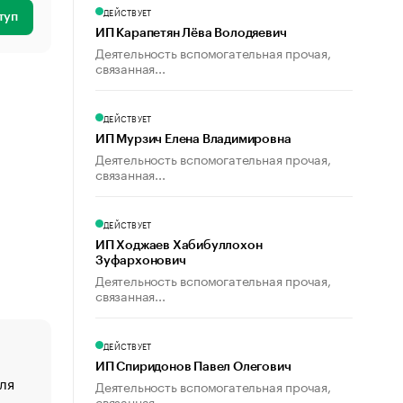
ДЕЙСТВУЕТ
туп
ИП Карапетян Лёва Володяевич
Деятельность вспомогательная прочая,
связанная...
ДЕЙСТВУЕТ
ИП Мурзич Елена Владимировна
Деятельность вспомогательная прочая,
связанная...
ДЕЙСТВУЕТ
ИП Ходжаев Хабибуллохон
Зуфархонович
Деятельность вспомогательная прочая,
связанная...
ДЕЙСТВУЕТ
ИП Спиридонов Павел Олегович
ля
«От спорта тело стареет иначе». Как живет глава ко
Деятельность вспомогательная прочая,
создавшей GTA
связанная...