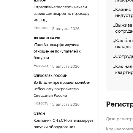
ТЕНЗОР
Отраслевые эксперты начали
Казино
серию семинаров по переходу
индуст
на ЭПД
Выжива
Новость
5 августа 2026
сотруд
Как бан
ТВОЯАПТЕКА.РФ
«ТвояАптека.рф» изучила
склады
отношение покупателей к
Сотрудн
бонусам
Как нал
Новость
5 августа 2026
кварти
СПЕЦСВЯЗЬ РОССИИ
Во Владимире прошел молебен
небесному покровителю
Спецсвязи России
Новость
5 августа 2026
Регист
C-TECH
Дата регистр
Компания C-TECH оптимизирует
закупки оборудования
Код налогово