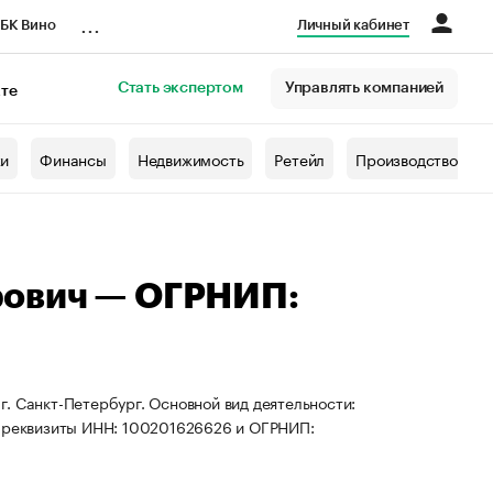
...
БК Вино
Личный кабинет
Стать экспертом
Управлять компанией
кте
азета
жи
Финансы
Недвижимость
Ретейл
Производство
рович — ОГРНИП:
. Санкт-Петербург. Основной вид деятельности:
ы реквизиты ИНН: 100201626626 и ОГРНИП: