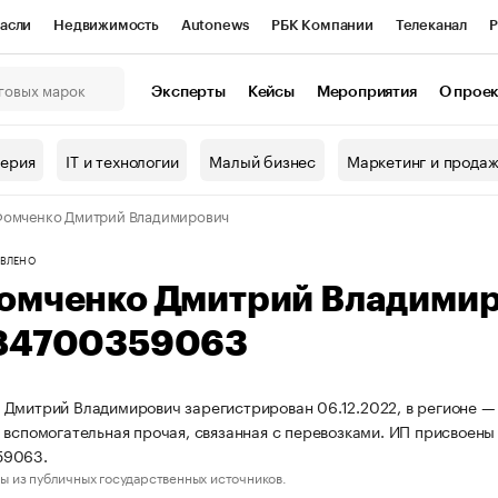
асли
Недвижимость
Autonews
РБК Компании
Телеканал
Р
К Курсы
РБК Life
Тренды
Визионеры
Национальные проекты
Эксперты
Кейсы
Мероприятия
О прое
онный клуб
Исследования
Кредитные рейтинги
Франшизы
Г
терия
IT и технологии
Малый бизнес
Маркетинг и прода
Проверка контрагентов
Политика
Экономика
Бизнес
Фомченко Дмитрий Владимирович
ы
ВЛЕНО
омченко Дмитрий Владими
84700359063
Дмитрий Владимирович зарегистрирован 06.12.2022, в регионе — г
 вспомогательная прочая, связанная с перевозками. ИП присвоен
59063.
ы из публичных государственных источников.