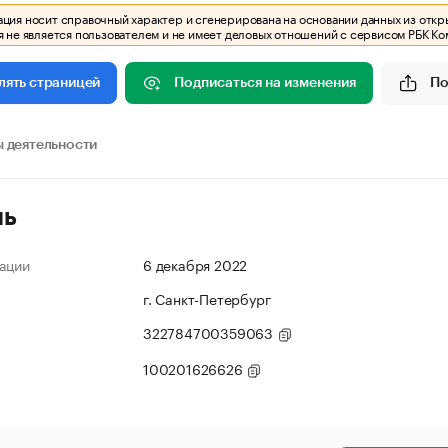
ия носит справочный характер и сгенерирована на основании данных из откр
 не является пользователем и не имеет деловых отношений с сервисом РБК Ко
Подписаться на изменения
По
лять страницей
 деятельности
ль
ации
6 декабря 2022
г. Санкт-Петербург
322784700359063
100201626626