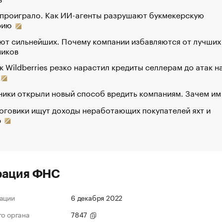
 проиграло. Как ИИ-агенты разрушают букмекерскую
рию
ют сильнейших. Почему компании избавляются от лучших
ников
к Wildberries резко нарастил кредиты селлерам до атак н
ики открыли новый способ вредить компаниям. Зачем им
оговики ищут доходы неработающих покупателей яхт и
р
рация ФНС
ации
6 декабря 2022
го органа
7847