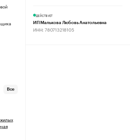
овой
ДЕЙСТВУЕТ
ьщика
ИП Малькова Любовь Анатольевна
ИНН: 780713218105
Все
 жилых
очая