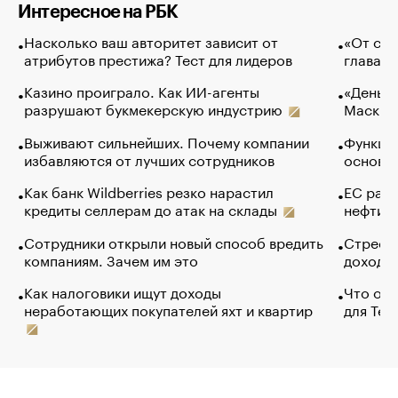
Интересное на РБК
Насколько ваш авторитет зависит от
«От спо
атрибутов престижа? Тест для лидеров
глава к
Казино проиграло. Как ИИ-агенты
«Деньги
разрушают букмекерскую индустрию
Маск в 
Выживают сильнейших. Почему компании
Функции
избавляются от лучших сотрудников
основ э
Как банк Wildberries резко нарастил
ЕС раз
кредиты селлерам до атак на склады
нефти —
Сотрудники открыли новый способ вредить
Стресс 
компаниям. Зачем им это
доходов
Как налоговики ищут доходы
Что обв
неработающих покупателей яхт и квартир
для Tel