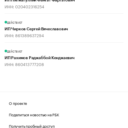
ИП Нигматуллин Фангат Фаргатович
ИНН: 020402316254
ДЕЙСТВУЕТ
ИП Чирков Сергей Вячеславович
ИНН: 861389637294
ДЕЙСТВУЕТ
ИП Рахимов Раджаббой Кенджаевич
ИНН: 860413777208
О проекте
Поделиться новостью на РБК
Получить пробный доступ