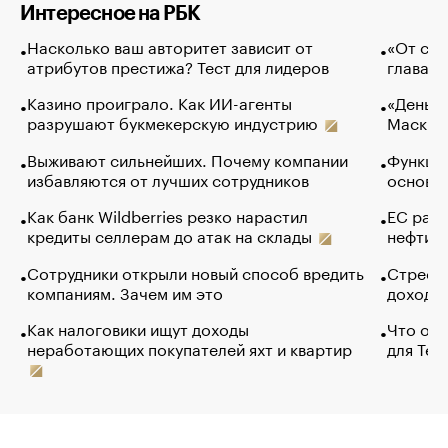
Интересное на РБК
Насколько ваш авторитет зависит от
«От спо
атрибутов престижа? Тест для лидеров
глава к
Казино проиграло. Как ИИ-агенты
«Деньги
разрушают букмекерскую индустрию
Маск в 
Выживают сильнейших. Почему компании
Функции
избавляются от лучших сотрудников
основ э
Как банк Wildberries резко нарастил
ЕС раз
кредиты селлерам до атак на склады
нефти —
Сотрудники открыли новый способ вредить
Стресс 
компаниям. Зачем им это
доходов
Как налоговики ищут доходы
Что обв
неработающих покупателей яхт и квартир
для Tel