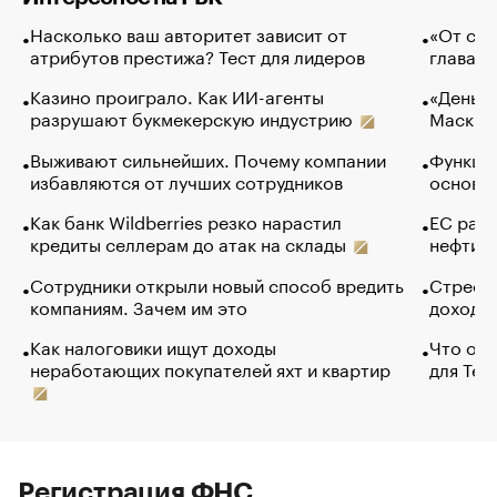
Насколько ваш авторитет зависит от
«От спо
атрибутов престижа? Тест для лидеров
глава к
Казино проиграло. Как ИИ-агенты
«Деньги
разрушают букмекерскую индустрию
Маск в 
Выживают сильнейших. Почему компании
Функции
избавляются от лучших сотрудников
основ э
Как банк Wildberries резко нарастил
ЕС раз
кредиты селлерам до атак на склады
нефти —
Сотрудники открыли новый способ вредить
Стресс 
компаниям. Зачем им это
доходов
Как налоговики ищут доходы
Что обв
неработающих покупателей яхт и квартир
для Tel
Регистрация ФНС