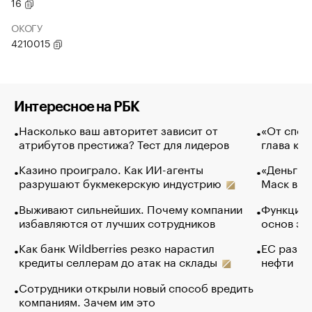
16
ОКОГУ
4210015
Интересное на РБК
Насколько ваш авторитет зависит от
«От спор
атрибутов престижа? Тест для лидеров
глава ко
Казино проиграло. Как ИИ-агенты
«Деньги б
разрушают букмекерскую индустрию
Маск в и
Выживают сильнейших. Почему компании
Функции 
избавляются от лучших сотрудников
основ эф
Как банк Wildberries резко нарастил
ЕС разре
кредиты селлерам до атак на склады
нефти
Сотрудники открыли новый способ вредить
компаниям. Зачем им это