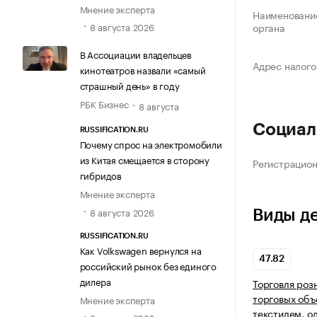
Мнение эксперта
Наименование
8 августа 2026
органа
В Ассоциации владельцев
Адрес налого
кинотеатров назвали «самый
страшный день» в году
РБК Бизнес
8 августа
Социал
RUSSIFICATION.RU
Почему спрос на электромобили
из Китая смещается в сторону
Регистрацио
гибридов
Мнение эксперта
8 августа 2026
Виды д
RUSSIFICATION.RU
Как Volkswagen вернулся на
47.82
российский рынок без единого
дилера
Торговля роз
торговых объ
Мнение эксперта
текстилем, о