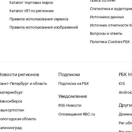
Каталог торговых марок
Статистика и аудитори
Каталог ИП по регионам
Источники данных
Правила использования сервиса
Источник отчетности 
Правила использования изображений
Вопросы и ответы
Политика Cookies РБК
Новости регионов
Подписки
РБК Н
анкт-Петербург и область
Подписка на РБК
iOS
катеринбург
Androi
Уведомления
Новосибирск
Други
RSS Новости
Башкортостан
Оповещения RBC.ru
Домены
ологодская область
Рег.об
Калининград
Рег.ре