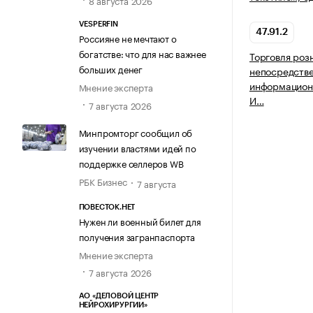
8 августа 2026
VESPERFIN
47.91.2
Россияне не мечтают о
богатстве: что для нас важнее
Торговля роз
больших денег
непосредств
информацион
Мнение эксперта
И…
7 августа 2026
Минпромторг сообщил об
изучении властями идей по
поддержке селлеров WB
РБК Бизнес
7 августа
ПОВЕСТОК.НЕТ
Нужен ли военный билет для
получения загранпаспорта
Мнение эксперта
7 августа 2026
АО «ДЕЛОВОЙ ЦЕНТР
НЕЙРОХИРУРГИИ»