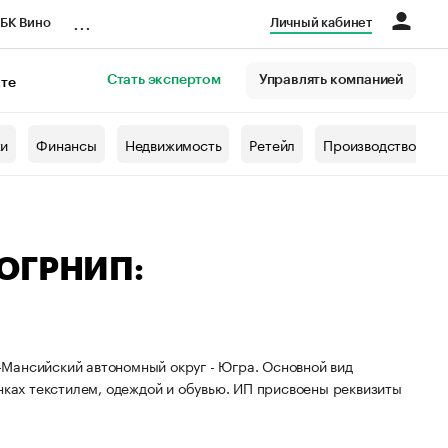
...
БК Вино
Личный кабинет
Стать экспертом
Управлять компанией
кте
азета
жи
Финансы
Недвижимость
Ретейл
Производство
 ОГРНИП:
Мансийский автономный округ - Югра. Основной вид
нках текстилем, одеждой и обувью. ИП присвоены реквизиты