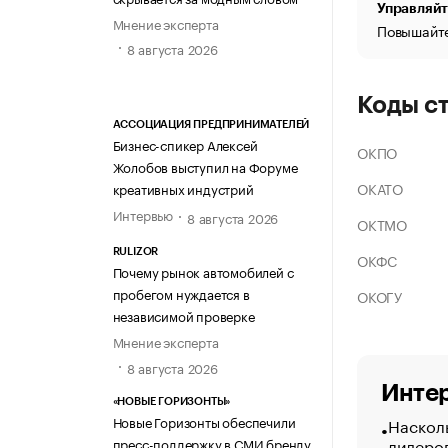
Управляйт
Мнение эксперта
Повышайте
8 августа 2026
Коды с
АССОЦИАЦИЯ ПРЕДПРИНИМАТЕЛЕЙ
Бизнес-спикер Алексей
ОКПО
Жолобов выступил на Форуме
ОКАТО
креативных индустрий
Интервью
8 августа 2026
ОКТМО
RULIZOR
ОКФС
Почему рынок автомобилей с
пробегом нуждается в
ОКОГУ
независимой проверке
Мнение эксперта
8 августа 2026
Интер
«НОВЫЕ ГОРИЗОНТЫ»
Новые Горизонты обеспечили
Насколь
лидеро
пресс-поддержку в СМИ бренду