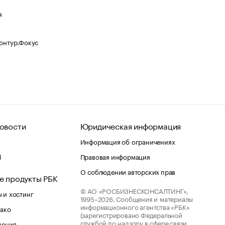
я
Контур.Фокус
овости
Юридическая информация
Информация об ограничениях
d
Правовая информация
О соблюдении авторских прав
е продукты РБК
© АО «РОСБИЗНЕСКОНСАЛТИНГ»,
 и хостинг
1995–2026.
Сообщения и материалы
информационного агентства «РБК»
лако
(зарегистрировано Федеральной
службой по надзору в сфере связи,
шения