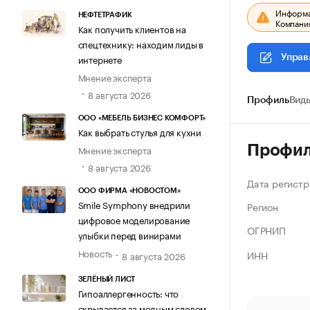
Информац
НЕФТЕТРАФИК
Компания
Как получить клиентов на
спецтехнику: находим лиды в
интернете
Управ
Мнение эксперта
8 августа 2026
Профиль
Виды
ООО «МЕБЕЛЬ БИЗНЕС КОМФОРТ»
Как выбрать стулья для кухни
Профи
Мнение эксперта
8 августа 2026
Дата регистр
ООО ФИРМА «НОВОСТОМ»
Smile Symphony внедрили
Регион
цифровое моделирование
ОГРНИП
улыбки перед винирами
Новость
ИНН
8 августа 2026
ЗЕЛЁНЫЙ ЛИСТ
Гипоаллергенность: что
скрывается за модным словом