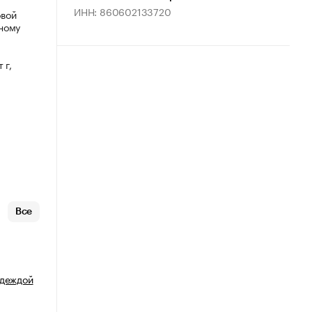
ИНН: 860602133720
овой
ному
 г,
Все
одеждой