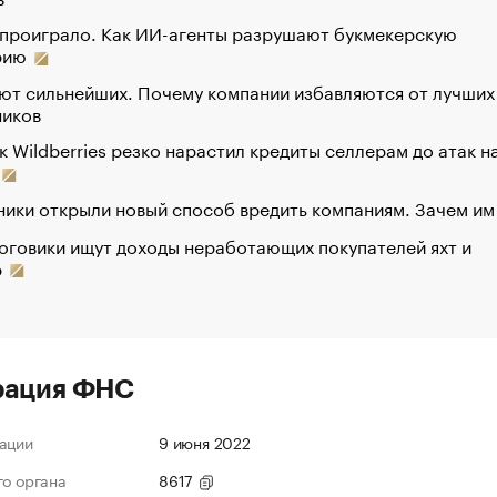
 проиграло. Как ИИ-агенты разрушают букмекерскую
рию
ют сильнейших. Почему компании избавляются от лучших
ников
к Wildberries резко нарастил кредиты селлерам до атак н
ики открыли новый способ вредить компаниям. Зачем им
оговики ищут доходы неработающих покупателей яхт и
р
рация ФНС
ации
9 июня 2022
го органа
8617