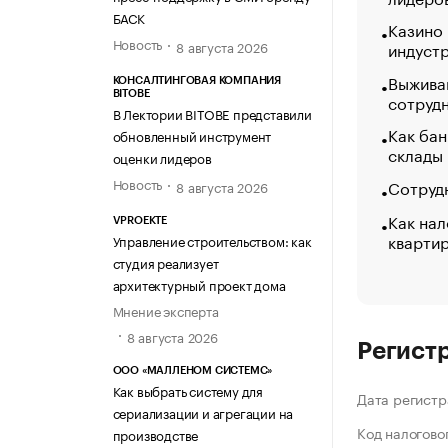
БАСК
Казино
Новость
индуст
8 августа 2026
Выжива
КОНСАЛТИНГОВАЯ КОМПАНИЯ
BITOBE
сотруд
В Лектории BITOBE представили
Как бан
обновленный инструмент
склады
оценки лидеров
Новость
Сотрудн
8 августа 2026
Как нал
VPROEKTE
кварти
Управление строительством: как
студия реализует
архитектурный проект дома
Мнение эксперта
8 августа 2026
Регист
ООО «МАЛЛЕНОМ СИСТЕМС»
Как выбрать систему для
Дата регистр
сериализации и агрегации на
Код налогово
производстве