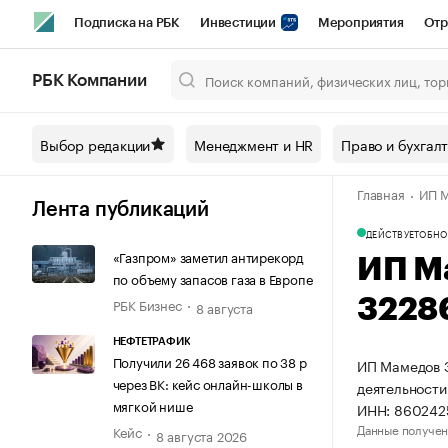
Подписка на РБК
Инвестиции
Мероприятия
Отр
Спорт
Школа управления РБК
РБК Образование
РБ
РБК Компании
Город
Стиль
Крипто
РБК Бизнес-среда
Дискусси
Выбор редакции
Менеджмент и HR
Право и бухгал
Спецпроекты СПб
Конференции СПб
Спецпроекты
Главная
ИП М
Технологии и медиа
Финансы
Рынок наличной валют
Лента публикаций
ДЕЙСТВУЕТ
ОБНО
«Газпром» заметил антирекорд
ИП М
по объему запасов газа в Европе
РБК Бизнес
3228
8 августа
НЕФТЕТРАФИК
Получили 26 468 заявок по 38 р
ИП Мамедов Э
через ВК: кейс онлайн-школы в
деятельности
мягкой нише
ИНН: 860242
Данные получен
Кейс
8 августа 2026