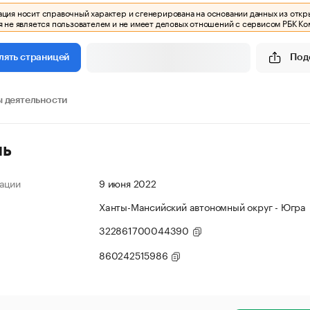
ия носит справочный характер и сгенерирована на основании данных из откр
 не является пользователем и не имеет деловых отношений с сервисом РБК Ко
Под
лять страницей
 деятельности
ль
ации
9 июня 2022
Ханты-Мансийский автономный округ - Югра
322861700044390
860242515986