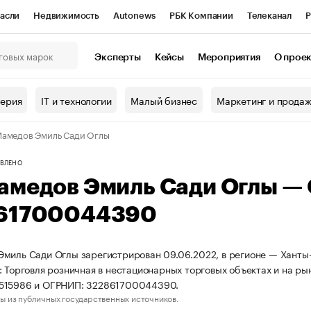
асли
Недвижимость
Autonews
РБК Компании
Телеканал
Р
К Курсы
РБК Life
Тренды
Визионеры
Национальные проекты
Эксперты
Кейсы
Мероприятия
О прое
онный клуб
Исследования
Кредитные рейтинги
Франшизы
Г
терия
IT и технологии
Малый бизнес
Маркетинг и прода
Проверка контрагентов
Политика
Экономика
Бизнес
амедов Эмиль Сади Оглы
ы
ВЛЕНО
амедов Эмиль Сади Оглы —
61700044390
миль Сади Оглы зарегистрирован 09.06.2022, в регионе — Ханты-
: Торговля розничная в нестационарных торговых объектах и на ры
515986 и ОГРНИП: 322861700044390.
ы из публичных государственных источников.