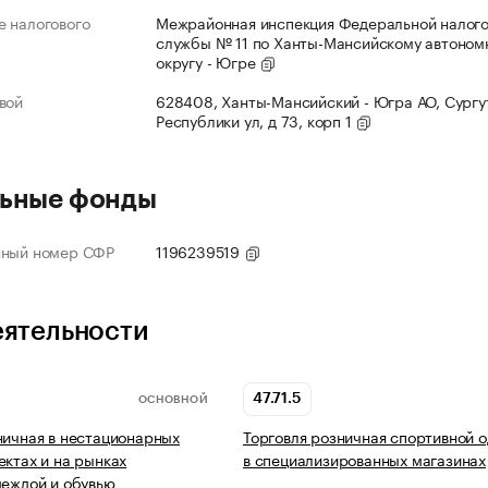
 налогового
Межрайонная инспекция Федеральной налог
службы № 11 по Ханты-Мансийскому автоном
округу - Югре
вой
628408, Ханты-Мансийский - Югра АО, Сургут
Республики ул, д 73, корп 1
ьные фонды
нный номер СФР
1196239519
еятельности
47.71.5
ОСНОВНОЙ
ничная в нестационарных
Торговля розничная спортивной 
ектах и на рынках
в специализированных магазинах
деждой и обувью