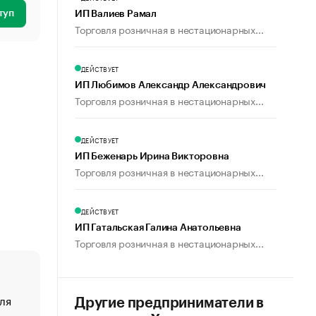
туп
ИП Валиев Рамал
Торговля розничная в нестационарных...
ДЕЙСТВУЕТ
ИП Любимов Александр Александрович
Торговля розничная в нестационарных...
ДЕЙСТВУЕТ
ИП Беженарь Ирина Викторовна
Торговля розничная в нестационарных...
ДЕЙСТВУЕТ
ИП Гатальская Галина Анатольевна
Торговля розничная в нестационарных...
ля
«От спорта тело стареет иначе». Как живет глава ко
Другие предприниматели в
создавшей GTA