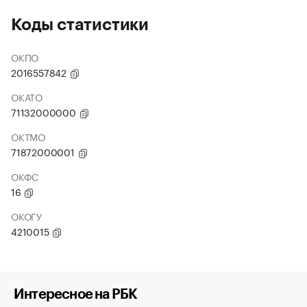
Коды статистики
ОКПО
2016557842
ОКАТО
71132000000
ОКТМО
71872000001
ОКФС
16
ОКОГУ
4210015
Интересное на РБК