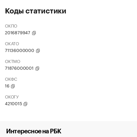
Коды статистики
ОКПО
2016879947
ОКАТО
71136000000
ОКТМО
71876000001
ОКФС
16
ОКОГУ
4210015
Интересное на РБК