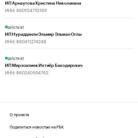
ИП Арнаутова Кристина Николаевна
ИНН: 860104710189
ДЕЙСТВУЕТ
ИП Нураддинли Эльмир Эльман Оглы
ИНН: 860411274248
ДЕЙСТВУЕТ
ИП Мирзоалиев Ихтиёр Баходирович
ИНН: 860240954762
О проекте
Поделиться новостью на РБК