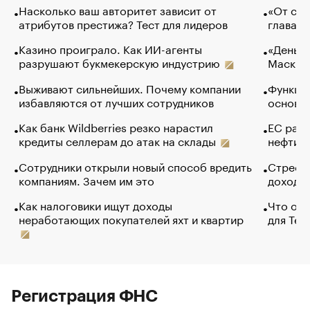
Насколько ваш авторитет зависит от
«От спо
атрибутов престижа? Тест для лидеров
глава к
Казино проиграло. Как ИИ-агенты
«Деньги
разрушают букмекерскую индустрию
Маск в 
Выживают сильнейших. Почему компании
Функции
избавляются от лучших сотрудников
основ э
Как банк Wildberries резко нарастил
ЕС раз
кредиты селлерам до атак на склады
нефти —
Сотрудники открыли новый способ вредить
Стресс 
компаниям. Зачем им это
доходов
Как налоговики ищут доходы
Что обв
неработающих покупателей яхт и квартир
для Tel
Регистрация ФНС