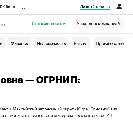
...
БК Вино
Личный кабинет
Стать экспертом
Управлять компанией
кте
азета
жи
Финансы
Недвижимость
Ретейл
Производство
ровна — ОГРНИП:
 Ханты-Мансийский автономный округ - Югра. Основной вид
риалами и стеклом в специализированных магазинах. ИП