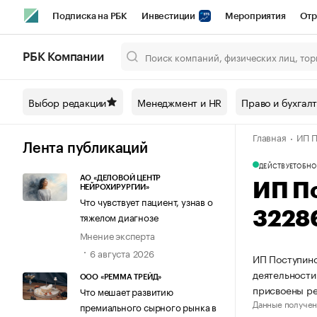
Подписка на РБК
Инвестиции
Мероприятия
Отр
Спорт
Школа управления РБК
РБК Образование
РБ
РБК Компании
Город
Стиль
Крипто
РБК Бизнес-среда
Дискусси
Выбор редакции
Менеджмент и HR
Право и бухгал
Спецпроекты СПб
Конференции СПб
Спецпроекты
Главная
ИП П
Технологии и медиа
Финансы
Рынок наличной валют
Лента публикаций
ДЕЙСТВУЕТ
ОБНО
АО «ДЕЛОВОЙ ЦЕНТР
ИП П
НЕЙРОХИРУРГИИ»
Что чувствует пациент, узнав о
3228
тяжелом диагнозе
Мнение эксперта
6 августа 2026
ИП Поступинс
деятельности
ООО «РЕММА ТРЕЙД»
присвоены р
Что мешает развитию
Данные получен
премиального сырного рынка в