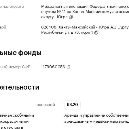
 налогового
Межрайонная инспекция Федеральной налог
службы № 11 по Ханты-Мансийскому автоном
округу - Югре
вой
628408, Ханты-Мансийский - Югра АО, Сургут
Республики ул, д 73, корп 1
ьные фонды
нный номер СФР
1179060056
еятельности
68.20
ОСНОВНОЙ
ничная скобяными
Аренда и управление собственны
лакокрасочными
арендованным недвижимым имущ
и стеклом в