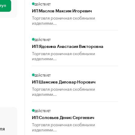
ДЕЙСТВУЕТ
туп
ИП Маслов Максим Игоревич
Торговля розничная скобяными
изделиями...
ДЕЙСТВУЕТ
ИП Ядовина Анастасия Викторовна
Торговля розничная скобяными
изделиями...
ДЕЙСТВУЕТ
ИП Шамсиев Диловар Норович
Торговля розничная скобяными
изделиями...
ДЕЙСТВУЕТ
ИП Соловьев Денис Сергеевич
Торговля розничная скобяными
ля
«От спорта тело стареет иначе». Как живет глава ко
изделиями...
создавшей GTA