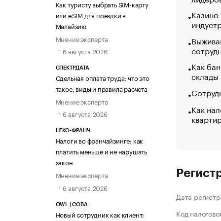
Как туристу выбрать SIM-карту
Казино
или eSIM для поездки в
индуст
Малайзию
Мнение эксперта
Выжива
сотруд
6 августа 2026
Как бан
СПЕКТРДАТА
склады
Сдельная оплата труда: что это
такое, виды и правила расчета
Сотрудн
Мнение эксперта
Как нал
6 августа 2026
кварти
НЕКО-ФРАНЧ
Налоги во франчайзинге: как
платить меньше и не нарушать
закон
Регист
Мнение эксперта
6 августа 2026
Дата регистр
OWL | СОВА
Код налогово
Новый сотрудник как клиент: