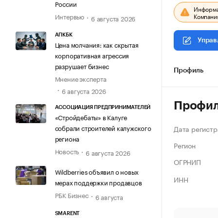
России
Информац
Компания
Интервью
6 августа 2026
АПКБК
Управ
Цена молчания: как скрытая
корпоративная агрессия
разрушает бизнес
Профиль
Мнение эксперта
6 августа 2026
Профи
АССОЦИАЦИЯ ПРЕДПРИНИМАТЕЛЕЙ
«Стройдебаты» в Калуге
собрали строителей калужского
Дата регистр
региона
Регион
Новость
6 августа 2026
ОГРНИП
Wildberries объявил о новых
ИНН
мерах поддержки продавцов
РБК Бизнес
6 августа
SMARENT