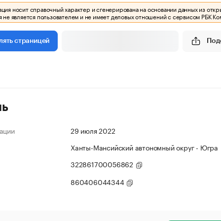
ия носит справочный характер и сгенерирована на основании данных из откр
 не является пользователем и не имеет деловых отношений с сервисом РБК Ко
Под
лять страницей
ль
ации
29 июля 2022
Ханты-Мансийский автономный округ - Югра
322861700056862
860406044344