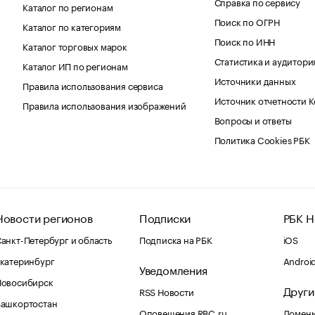
Справка по сервису
Каталог по регионам
Поиск по ОГРН
Каталог по категориям
Поиск по ИНН
Каталог торговых марок
Статистика и аудитори
Каталог ИП по регионам
Источники данных
Правила использования сервиса
Источник отчетности 
Правила использования изображений
Вопросы и ответы
Политика Cookies РБК
Новости регионов
Подписки
РБК Н
анкт-Петербург и область
Подписка на РБК
iOS
катеринбург
Androi
Уведомления
Новосибирск
Други
RSS Новости
Башкортостан
Оповещения RBC.ru
Домены