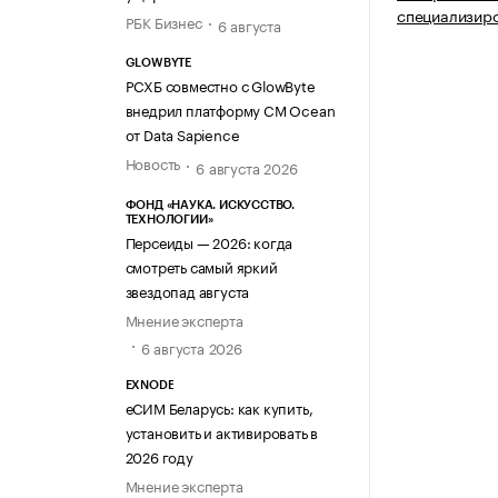
специализир
РБК Бизнес
6 августа
GLOWBYTE
РСХБ совместно с GlowByte
внедрил платформу CM Ocean
от Data Sapience
Новость
6 августа 2026
ФОНД «НАУКА. ИСКУССТВО.
ТЕХНОЛОГИИ»
Персеиды — 2026: когда
смотреть самый яркий
звездопад августа
Мнение эксперта
6 августа 2026
EXNODE
еСИМ Беларусь: как купить,
установить и активировать в
2026 году
Мнение эксперта