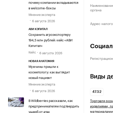
почему компании вкладываются
Наименование
в welcome-боксы
органа
Мнение эксперта
6 августа 2026
Адрес налого
АВИ КЭПИТАЛ
Сохранить агроэкспортеру
194,5 млн рублей: кейс «АВИ
Кэпитал»
Социал
Кейс
6 августа 2026
Регистрацио
НОВАЯ АНАТОМИЯ
Мужчины пришли к
косметологу: как выглядит
Виды д
новый пациент
Мнение эксперта
6 августа 2026
47.52
В Wildberries рассказали, как
Торговля роз
изделиями, 
предпринимателям подтвердить
материалами 
ущерб от атак