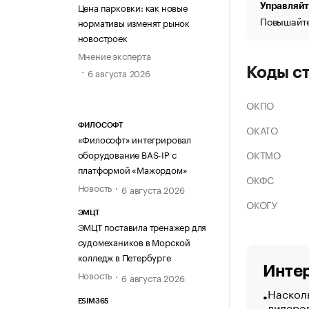
Цена парковки: как новые
Управляйт
Повышайте
нормативы изменят рынок
новостроек
Мнение эксперта
Коды с
6 августа 2026
ОКПО
ФИЛОСОФТ
ОКАТО
«Философт» интегрировал
ОКТМО
оборудование BAS-IP с
платформой «Мажордом»
ОКФС
Новость
6 августа 2026
ОКОГУ
ЭМЦТ
ЭМЦТ поставила тренажер для
судомехаников в Морской
колледж в Петербурге
Интер
Новость
6 августа 2026
Насколь
ESIM365
лидеро