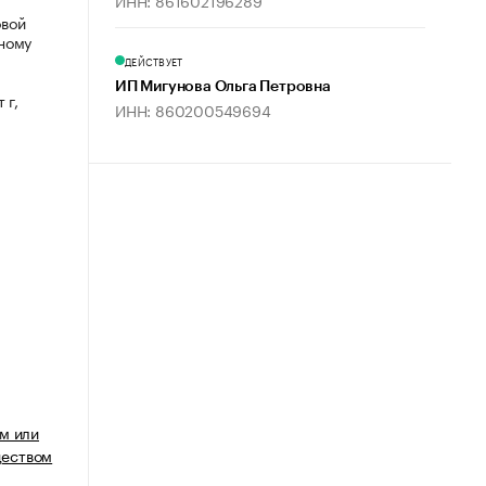
ИНН: 861602196289
овой
ному
ДЕЙСТВУЕТ
ИП Мигунова Ольга Петровна
 г,
ИНН: 860200549694
м или
еством