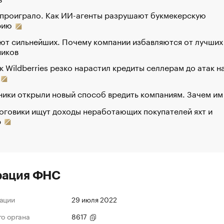
 проиграло. Как ИИ-агенты разрушают букмекерскую
рию
ют сильнейших. Почему компании избавляются от лучших
ников
к Wildberries резко нарастил кредиты селлерам до атак н
ики открыли новый способ вредить компаниям. Зачем им
оговики ищут доходы неработающих покупателей яхт и
р
рация ФНС
ации
29 июля 2022
го органа
8617