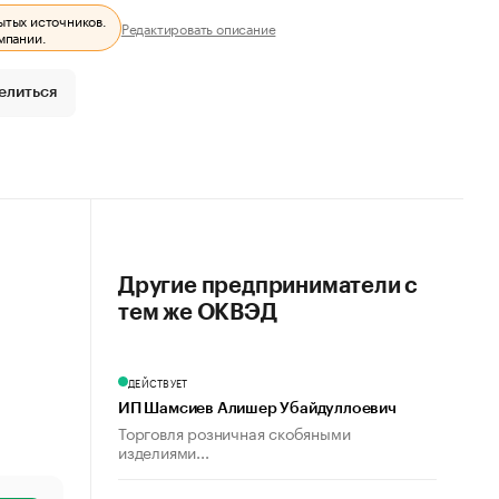
ытых источников.
Редактировать описание
мпании.
елиться
Другие предприниматели с
тем же ОКВЭД
ДЕЙСТВУЕТ
ИП Шамсиев Алишер Убайдуллоевич
Торговля розничная скобяными
изделиями...