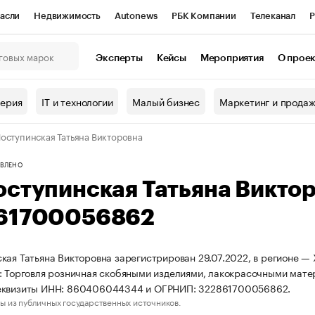
асли
Недвижимость
Autonews
РБК Компании
Телеканал
Р
К Курсы
РБК Life
Тренды
Визионеры
Национальные проекты
Эксперты
Кейсы
Мероприятия
О прое
онный клуб
Исследования
Кредитные рейтинги
Франшизы
Г
терия
IT и технологии
Малый бизнес
Маркетинг и прода
Проверка контрагентов
Политика
Экономика
Бизнес
оступинская Татьяна Викторовна
ы
ВЛЕНО
оступинская Татьяна Викто
61700056862
кая Татьяна Викторовна зарегистрирован 29.07.2022, в регионе —
: Торговля розничная скобяными изделиями, лакокрасочными мате
еквизиты ИНН: 860406044344 и ОГРНИП: 322861700056862.
ы из публичных государственных источников.