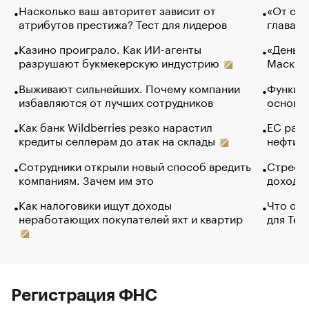
Насколько ваш авторитет зависит от
«От спо
атрибутов престижа? Тест для лидеров
глава к
Казино проиграло. Как ИИ-агенты
«Деньги
разрушают букмекерскую индустрию
Маск в 
Выживают сильнейших. Почему компании
Функции
избавляются от лучших сотрудников
основ э
Как банк Wildberries резко нарастил
ЕС раз
кредиты селлерам до атак на склады
нефти —
Сотрудники открыли новый способ вредить
Стресс 
компаниям. Зачем им это
доходов
Как налоговики ищут доходы
Что обв
неработающих покупателей яхт и квартир
для Tel
Регистрация ФНС