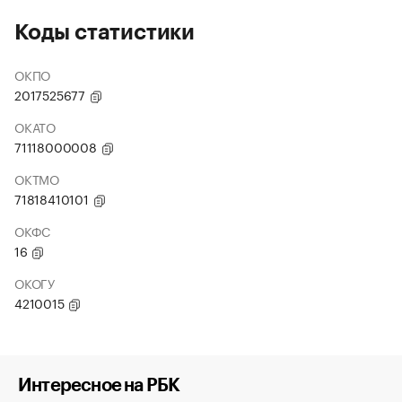
Коды статистики
ОКПО
2017525677
ОКАТО
71118000008
ОКТМО
71818410101
ОКФС
16
ОКОГУ
4210015
Интересное на РБК