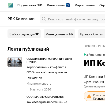
Подписка на РБК
Инвестиции
Мероприятия
Отр
Спорт
Школа управления РБК
РБК Образование
РБ
РБК Компании
Город
Стиль
Крипто
РБК Бизнес-среда
Дискусси
Выбор редакции
Менеджмент и HR
Право и бухгал
Спецпроекты СПб
Конференции СПб
Спецпроекты
Главная
ИП 
Технологии и медиа
Финансы
Рынок наличной валют
Лента публикаций
ДЕЙСТВУЕТ
ОБНО
ОБЪЕДИНЕННАЯ КОНСАЛТИНГОВАЯ
ИП К
ГРУППА
Корпоративный конфликт в
ООО: как выбрать стратегию
ИП Комрони М
поведения
Организация 
Мнение эксперта
Данные получен
9 августа 2026
Информац
ООО «МАЛЛЕНОМ СИСТЕМС»
Компания
Как отследить перемещение