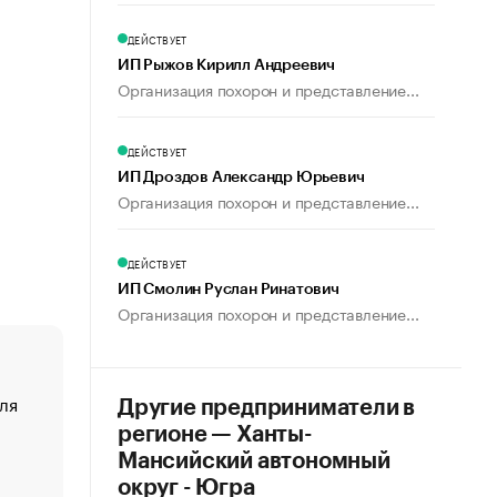
ДЕЙСТВУЕТ
ИП Рыжов Кирилл Андреевич
Организация похорон и представление...
ДЕЙСТВУЕТ
ИП Дроздов Александр Юрьевич
Организация похорон и представление...
ДЕЙСТВУЕТ
ИП Смолин Руслан Ринатович
Организация похорон и представление...
ля
«От спорта тело стареет иначе». Как живет глава ко
Другие предприниматели в
создавшей GTA
регионе — Ханты-
«Деньги будут не нужны»: что рассказал Маск в инт
Мансийский автономный
Economist
округ - Югра