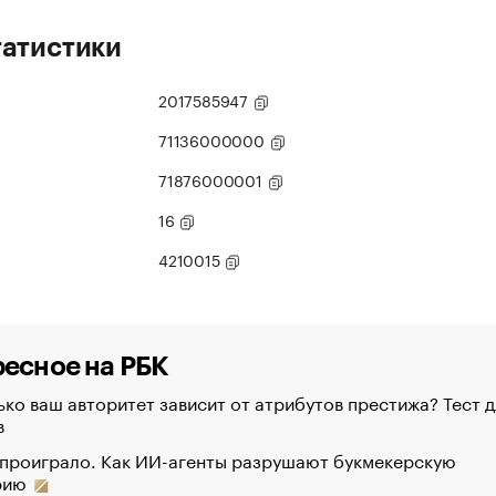
татистики
2017585947
71136000000
71876000001
16
4210015
есное на РБК
ко ваш авторитет зависит от атрибутов престижа? Тест д
в
 проиграло. Как ИИ-агенты разрушают букмекерскую
рию