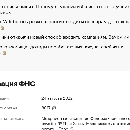
ют сильнейших. Почему компании избавляются от лучших
ников
к Wildberries резко нарастил кредиты селлерам до атак н
ики открыли новый способ вредить компаниям. Зачем им
оговики ищут доходы неработающих покупателей яхт и
р
рация ФНС
ации
24 августа 2022
го органа
8617
 налогового
Межрайонная инспекция Федеральной налог
службы № 11 по Ханты-Мансийскому автоном
округу - Югре