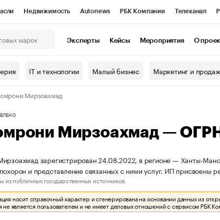
асли
Недвижимость
Autonews
РБК Компании
Телеканал
Р
К Курсы
РБК Life
Тренды
Визионеры
Национальные проекты
Эксперты
Кейсы
Мероприятия
О прое
онный клуб
Исследования
Кредитные рейтинги
Франшизы
Г
терия
IT и технологии
Малый бизнес
Маркетинг и прода
Проверка контрагентов
Политика
Экономика
Бизнес
Комрони Мирзоахмад
ы
ВЛЕНО
омрони Мирзоахмад — ОГР
ирзоахмад зарегистрирован 24.08.2022, в регионе — Ханты-Манси
похорон и представление связанных с ними услуг. ИП присвоены
ы из публичных государственных источников.
ия носит справочный характер и сгенерирована на основании данных из откр
 не является пользователем и не имеет деловых отношений с сервисом РБК Ко