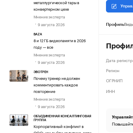
металлургической тары в
Управ
конвертерном цехе
Мнение эксперта
9 августа 2026
Профиль
Виды
BAZA
8 и 12 ГБ видеопамяти в 2026
Профи
году — все
Мнение эксперта
Дата регистр
9 августа 2026
Регион
ЭВОТРЕН
Почему тренер не должен
ОГРНИП
комментировать каждое
ИНН
повторение
Мнение эксперта
9 августа 2026
ОБЪЕДИНЕННАЯ КОНСАЛТИНГОВАЯ
Управляйт
ГРУППА
Повышайте
Корпоративный конфликт в
ООО: как выйти из тупика, если