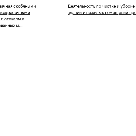
ничная скобяными
Деятельность по чистке и уборке
лакокрасочными
зданий и нежилых помещений пр
и стеклом в
ованных м…