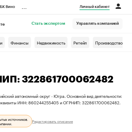
...
БК Вино
Личный кабинет
Стать экспертом
Управлять компанией
кте
азета
жи
Финансы
Недвижимость
Ретейл
Производство
НИП: 322861700062482
йский автономный округ - Югра. Основной вид деятельности:
 реквизиты ИНН: 860244255405 и ОГРНИП: 322861700062482.
ытых источников.
Редактировать описание
мпании.