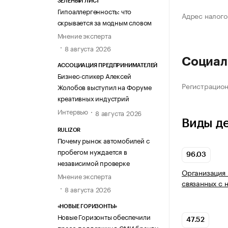
ЗЕЛЁНЫЙ ЛИСТ
Гипоаллергенность: что
Адрес налого
скрывается за модным словом
Мнение эксперта
8 августа 2026
Социал
АССОЦИАЦИЯ ПРЕДПРИНИМАТЕЛЕЙ
Бизнес-спикер Алексей
Регистрацио
Жолобов выступил на Форуме
креативных индустрий
Интервью
8 августа 2026
Виды д
RULIZOR
Почему рынок автомобилей с
пробегом нуждается в
96.03
независимой проверке
Организация 
Мнение эксперта
связанных с 
8 августа 2026
«НОВЫЕ ГОРИЗОНТЫ»
Новые Горизонты обеспечили
47.52
пресс-поддержку в СМИ бренду