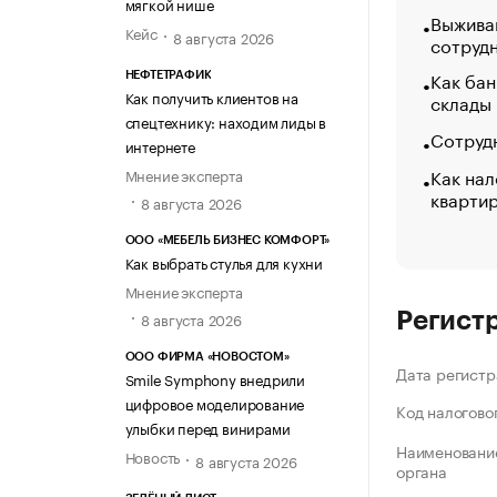
мягкой нише
Выжива
Кейс
8 августа 2026
сотруд
Как бан
НЕФТЕТРАФИК
Как получить клиентов на
склады
спецтехнику: находим лиды в
Сотрудн
интернете
Как нал
Мнение эксперта
кварти
8 августа 2026
ООО «МЕБЕЛЬ БИЗНЕС КОМФОРТ»
Как выбрать стулья для кухни
Мнение эксперта
8 августа 2026
Регист
ООО ФИРМА «НОВОСТОМ»
Дата регистр
Smile Symphony внедрили
цифровое моделирование
Код налогово
улыбки перед винирами
Наименование
Новость
8 августа 2026
органа