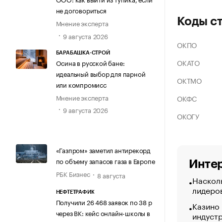
не договориться
Коды с
Мнение эксперта
9 августа 2026
ОКПО
БАРАБАШКА-СТРОЙ
ОКАТО
Осина в русской бане:
идеальный выбор для парной
ОКТМО
или компромисс
Мнение эксперта
ОКФС
9 августа 2026
ОКОГУ
«Газпром» заметил антирекорд
по объему запасов газа в Европе
Интер
РБК Бизнес
8 августа
Насколь
лидеро
НЕФТЕТРАФИК
Получили 26 468 заявок по 38 р
Казино
через ВК: кейс онлайн-школы в
индуст