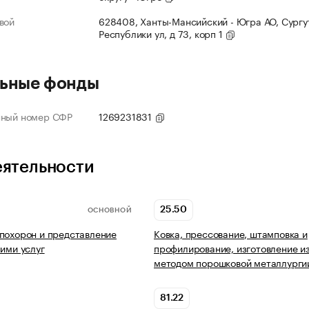
вой
628408, Ханты-Мансийский - Югра АО, Сургут
Республики ул, д 73, корп 1
ьные фонды
нный номер СФР
1269231831
еятельности
25.50
ОСНОВНОЙ
похорон и представление
Ковка, прессование, штамповка и
ними услуг
профилирование, изготовление и
методом порошковой металлурги
81.22