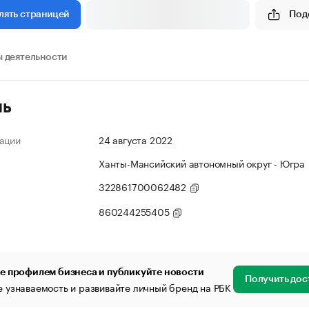
Под
лять страницей
 деятельности
ль
ации
24 августа 2022
Ханты-Мансийский автономный округ - Югра
322861700062482
860244255405
е профилем бизнеса и публикуйте новости
Получить дос
 узнаваемость и развивайте личный бренд на РБК