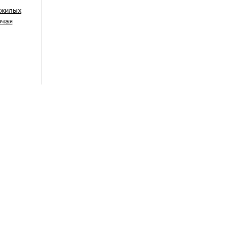
 жилых
очая