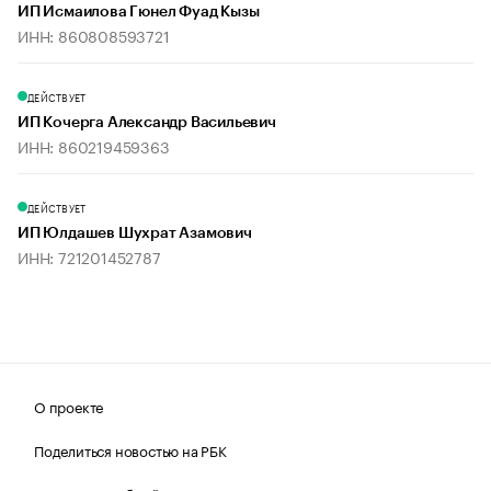
ИП Исмаилова Гюнел Фуад Кызы
ИНН: 860808593721
ДЕЙСТВУЕТ
ИП Кочерга Александр Васильевич
ИНН: 860219459363
ДЕЙСТВУЕТ
ИП Юлдашев Шухрат Азамович
ИНН: 721201452787
О проекте
Поделиться новостью на РБК