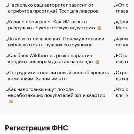
Насколько ваш авторитет зависит от
«От спо
атрибутов престижа? Тест для лидеров
глава к
Казино проиграло. Как ИИ-агенты
«Деньги
разрушают букмекерскую индустрию
Маск в 
Выживают сильнейших. Почему компании
Функции
избавляются от лучших сотрудников
основ э
Как банк Wildberries резко нарастил
ЕС раз
кредиты селлерам до атак на склады
нефти —
Сотрудники открыли новый способ вредить
Стресс 
компаниям. Зачем им это
доходов
Как налоговики ищут доходы
Что обв
неработающих покупателей яхт и квартир
для Tel
Регистрация ФНС