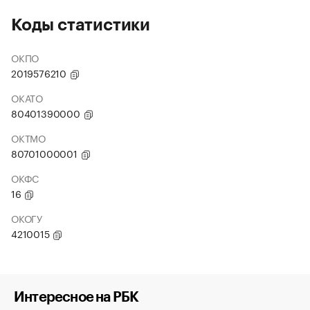
Коды статистики
ОКПО
2019576210
ОКАТО
80401390000
ОКТМО
80701000001
ОКФС
16
ОКОГУ
4210015
Интересное на РБК