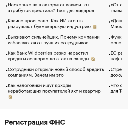
Насколько ваш авторитет зависит от
«От спо
атрибутов престижа? Тест для лидеров
глава к
Казино проиграло. Как ИИ-агенты
«Деньги
разрушают букмекерскую индустрию
Маск в 
Выживают сильнейших. Почему компании
Функции
избавляются от лучших сотрудников
основ э
Как банк Wildberries резко нарастил
ЕС раз
кредиты селлерам до атак на склады
нефти —
Сотрудники открыли новый способ вредить
Стресс 
компаниям. Зачем им это
доходов
Как налоговики ищут доходы
Что обв
неработающих покупателей яхт и квартир
для Tel
Регистрация ФНС