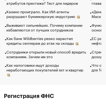
атрибутов престижа? Тест для лидеров
глава к
Казино проиграло. Как ИИ-агенты
«Деньги
разрушают букмекерскую индустрию
Маск в 
Выживают сильнейших. Почему компании
Функции
избавляются от лучших сотрудников
основ э
Как банк Wildberries резко нарастил
ЕС раз
кредиты селлерам до атак на склады
нефти —
Сотрудники открыли новый способ вредить
Стресс 
компаниям. Зачем им это
доходов
Как налоговики ищут доходы
Что обв
неработающих покупателей яхт и квартир
для Tel
Регистрация ФНС