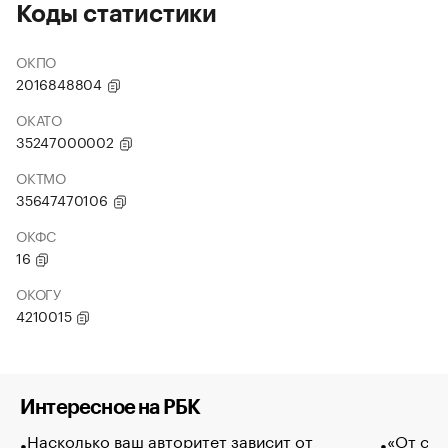
Коды статистики
ОКПО
2016848804
ОКАТО
35247000002
ОКТМО
35647470106
ОКФС
16
ОКОГУ
4210015
Интересное на РБК
Насколько ваш авторитет зависит от
«От спо