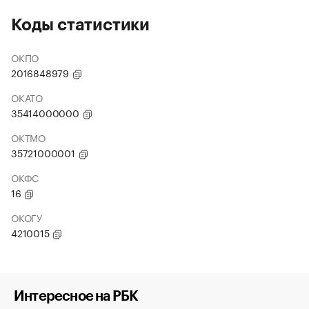
Коды статистики
ОКПО
2016848979
ОКАТО
35414000000
ОКТМО
35721000001
ОКФС
16
ОКОГУ
4210015
Интересное на РБК