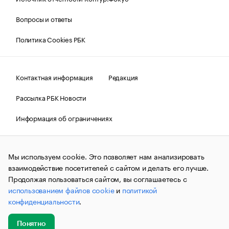
Вопросы и ответы
Политика Cookies РБК
Контактная информация
Редакция
Рассылка РБК Новости
Информация об ограничениях
Правовая информация
О соблюдении авторских прав
Мы используем cookie. Это позволяет нам анализировать
© АО «РОСБИЗНЕСКОНСАЛТИНГ»,
1995–2026.
Сообщения
и материалы информационного агентства «РБК»
взаимодействие посетителей с сайтом и делать его лучше.
(зарегистрировано Федеральной службой по надзору в сфере
Продолжая пользоваться сайтом, вы соглашаетесь с
связи, информационных технологий и массовых
использованием файлов cookie
и
политикой
коммуникаций (Роскомнадзор) 09.12.2015 за номером ИА
№ФС77-63848) сопровождаются пометкой «РБК». Отдельные
конфиденциальности
.
публикации могут содержать информацию,
не предназначенную для пользователей
до 18 лет.
companycardsfeedback@rbc.ru
Понятно