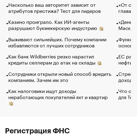
Насколько ваш авторитет зависит от
«От спо
атрибутов престижа? Тест для лидеров
глава к
Казино проиграло. Как ИИ-агенты
«Деньги
разрушают букмекерскую индустрию
Маск в 
Выживают сильнейших. Почему компании
Функции
избавляются от лучших сотрудников
основ э
Как банк Wildberries резко нарастил
ЕС раз
кредиты селлерам до атак на склады
нефти —
Сотрудники открыли новый способ вредить
Стресс 
компаниям. Зачем им это
доходов
Как налоговики ищут доходы
Что обв
неработающих покупателей яхт и квартир
для Tel
Регистрация ФНС