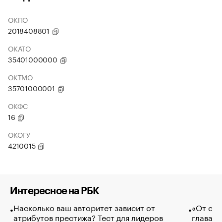
ОКПО
2018408801
ОКАТО
35401000000
ОКТМО
35701000001
ОКФС
16
ОКОГУ
4210015
Интересное на РБК
Насколько ваш авторитет зависит от
«От спо
атрибутов престижа? Тест для лидеров
глава к