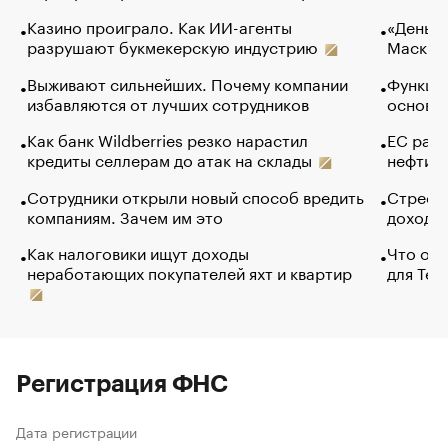
Казино проиграло. Как ИИ-агенты
«Деньги
разрушают букмекерскую индустрию
Маск в 
Выживают сильнейших. Почему компании
Функции
избавляются от лучших сотрудников
основ э
Как банк Wildberries резко нарастил
ЕС раз
кредиты селлерам до атак на склады
нефти —
Сотрудники открыли новый способ вредить
Стресс 
компаниям. Зачем им это
доходов
Как налоговики ищут доходы
Что обв
неработающих покупателей яхт и квартир
для Tel
Регистрация ФНС
Дата регистрации