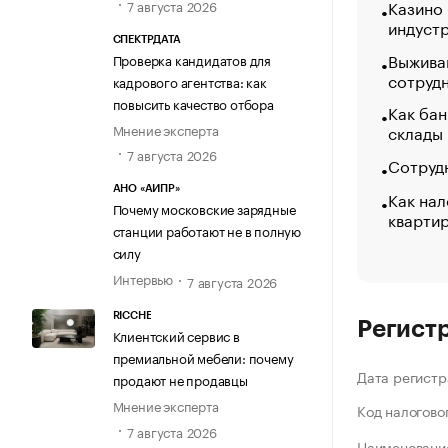
Казино
7 августа 2026
индуст
СПЕКТРДАТА
Выжива
Проверка кандидатов для
сотруд
кадрового агентства: как
повысить качество отбора
Как бан
Мнение эксперта
склады
7 августа 2026
Сотрудн
АНО «АИПР»
Как нал
Почему московские зарядные
кварти
станции работают не в полную
силу
Интервью
7 августа 2026
RICCHE
Регист
Клиентский сервис в
премиальной мебели: почему
Дата регистр
продают не продавцы
Мнение эксперта
Код налогово
7 августа 2026
Наименование