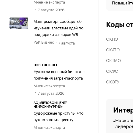
Мнение эксперта
Повышайте
7 августа 2026
Минпромторг сообщил об
Коды с
изучении властями идей по
поддержке селлеров WB
ОКПО
РБК Бизнес
7 августа
ОКАТО
ОКТМО
ПОВЕСТОК.НЕТ
ОКФС
Нужен ли военный билет для
получения загранпаспорта
ОКОГУ
Мнение эксперта
7 августа 2026
АО «ДЕЛОВОЙ ЦЕНТР
НЕЙРОХИРУРГИИ»
Интер
Судорожные приступы: что
Насколь
нужно знать пациенту
лидеро
Мнение эксперта