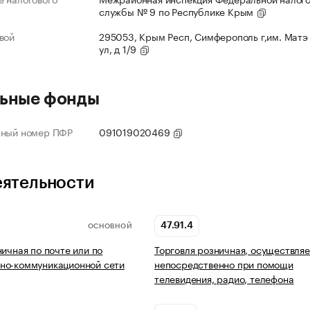
службы № 9 по Республике Крым
вой
295053, Крым Респ, Симферополь г,им. Матэ
ул, д 1/9
ьные фонды
нный номер ПФР
091019020469
еятельности
47.91.4
ОСНОВНОЙ
ничная по почте или по
Торговля розничная, осуществля
но-коммуникационной сети
непосредственно при помощи
телевидения, радио, телефона