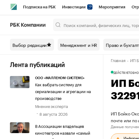
Подписка на РБК
Инвестиции
Мероприятия
Отр
Спорт
Школа управления РБК
РБК Образование
РБ
РБК Компании
Город
Стиль
Крипто
РБК Бизнес-среда
Дискусси
Выбор редакции
Менеджмент и HR
Право и бухгал
Спецпроекты СПб
Конференции СПб
Спецпроекты
Главная
ИП Б
Технологии и медиа
Финансы
Рынок наличной валют
Лента публикаций
ДЕЙСТВУЕТ
ОБНО
ООО «МАЛЛЕНОМ СИСТЕМС»
ИП Б
Как выбрать систему для
сериализации и агрегации на
3229
производстве
Мнение эксперта
ИП Бойко Окс
8 августа 2026
почте или по
В Ассоциации владельцев
Данные получен
кинотеатров назвали «самый
Информац