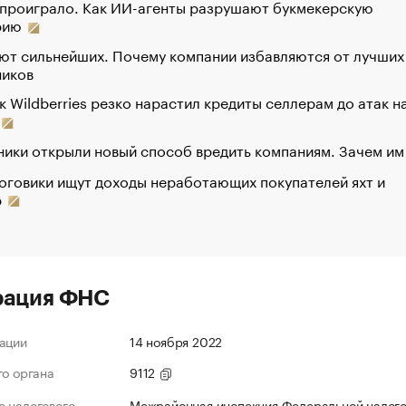
 проиграло. Как ИИ-агенты разрушают букмекерскую
рию
ют сильнейших. Почему компании избавляются от лучших
ников
к Wildberries резко нарастил кредиты селлерам до атак н
ики открыли новый способ вредить компаниям. Зачем им
оговики ищут доходы неработающих покупателей яхт и
р
рация ФНС
ации
14 ноября 2022
го органа
9112
 налогового
Межрайонная инспекция Федеральной налог