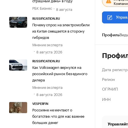
страшный день» в году
Компания
РБК Бизнес
8 августа
Управ
RUSSIFICATION.RU
Почему спрос на электромобили
из Китая смещается в сторону
Профиль
Виды
гибридов
Мнение эксперта
8 августа 2026
Профи
RUSSIFICATION.RU
Как Volkswagen вернулся на
Дата регистр
российский рынок без единого
Регион
дилера
Мнение эксперта
ОГРНИП
8 августа 2026
ИНН
VESPERFIN
Россияне не мечтают о
богатстве: что для нас важнее
больших денег
Управляйт