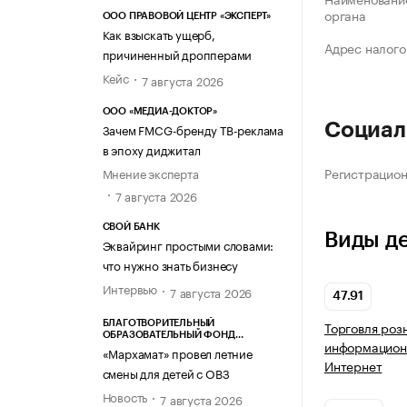
органа
ООО ПРАВОВОЙ ЦЕНТР «ЭКСПЕРТ»
Как взыскать ущерб,
Адрес налого
причиненный дропперами
Кейс
7 августа 2026
ООО «МЕДИА-ДОКТОР»
Социал
Зачем FMCG-бренду ТВ-реклама
в эпоху диджитал
Регистрацио
Мнение эксперта
7 августа 2026
СВОЙ БАНК
Виды д
Эквайринг простыми словами:
что нужно знать бизнесу
Интервью
7 августа 2026
47.91
Торговля роз
БЛАГОТВОРИТЕЛЬНЫЙ
ОБРАЗОВАТЕЛЬНЫЙ ФОНД
информацион
«МАРХАМАТ»
«Мархамат» провел летние
Интернет
смены для детей с ОВЗ
Новость
7 августа 2026