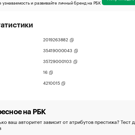
 узнаваемость и развивайте личный бренд на РБК
татистики
2019263882
35419000043
35729000103
16
4210015
есное на РБК
ко ваш авторитет зависит от атрибутов престижа? Тест д
в