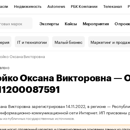
асли
Недвижимость
Autonews
РБК Компании
Телеканал
Р
К Курсы
РБК Life
Тренды
Визионеры
Национальные проекты
Эксперты
Кейсы
Мероприятия
О прое
онный клуб
Исследования
Кредитные рейтинги
Франшизы
Г
терия
IT и технологии
Малый бизнес
Маркетинг и прода
Проверка контрагентов
Политика
Экономика
Бизнес
ойко Оксана Викторовна
ы
ВЛЕНО
ойко Оксана Викторовна — 
11200087591
ана Викторовна зарегистрирован 14.11.2022, в регионе — Республи
 информационно-коммуникационной сети Интернет. ИП присвоены
ы из публичных государственных источников.
ия носит справочный характер и сгенерирована на основании данных из откр