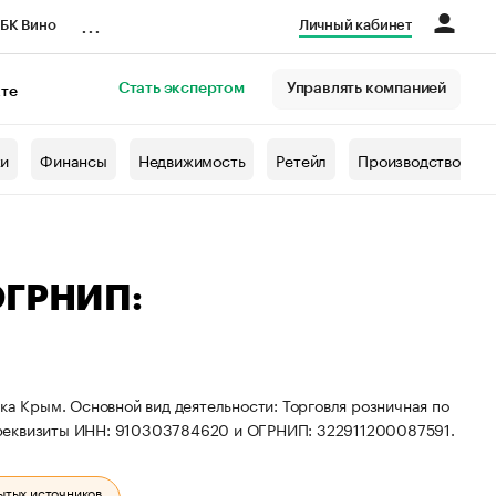
...
БК Вино
Личный кабинет
Стать экспертом
Управлять компанией
кте
азета
жи
Финансы
Недвижимость
Ретейл
Производство
ОГРНИП:
ка Крым. Основной вид деятельности: Торговля розничная по
 реквизиты ИНН: 910303784620 и ОГРНИП: 322911200087591.
ытых источников.