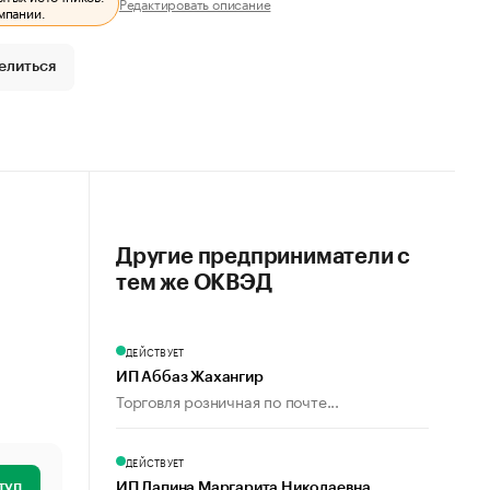
Редактировать описание
мпании.
елиться
Другие предприниматели с
тем же ОКВЭД
ДЕЙСТВУЕТ
ИП Аббаз Жахангир
Торговля розничная по почте...
ДЕЙСТВУЕТ
туп
ИП Лапина Маргарита Николаевна