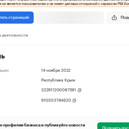
 не является пользователем и не имеет деловых отношений с сервисом РБК Ко
Под
лять страницей
 деятельности
ль
ации
14 ноября 2022
Республика Крым
322911200087591
910303784620
е профилем бизнеса и публикуйте новости
Получить дос