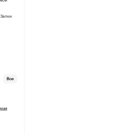
 Залки
Все
емая