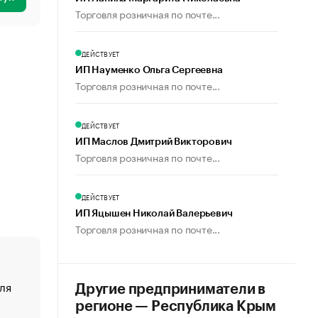
Торговля розничная по почте...
ДЕЙСТВУЕТ
ИП Науменко Ольга Сергеевна
Торговля розничная по почте...
ДЕЙСТВУЕТ
ИП Маслов Дмитрий Викторович
Торговля розничная по почте...
ДЕЙСТВУЕТ
ИП Яцышен Николай Валерьевич
Торговля розничная по почте...
ля
«От спорта тело стареет иначе». Как живет глава ко
Другие предприниматели в
создавшей GTA
регионе — Республика Крым