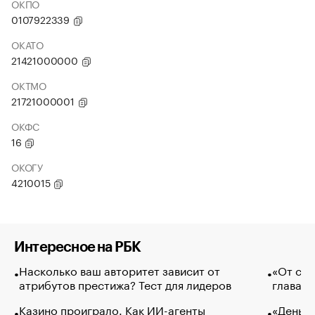
ОКПО
0107922339
ОКАТО
21421000000
ОКТМО
21721000001
ОКФС
16
ОКОГУ
4210015
Интересное на РБК
Насколько ваш авторитет зависит от
«От спо
атрибутов престижа? Тест для лидеров
глава к
Казино проиграло. Как ИИ-агенты
«Деньги