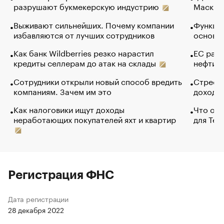
разрушают букмекерскую индустрию
Маск в 
Выживают сильнейших. Почему компании
Функции
избавляются от лучших сотрудников
основ э
Как банк Wildberries резко нарастил
ЕС раз
кредиты селлерам до атак на склады
нефти —
Сотрудники открыли новый способ вредить
Стресс 
компаниям. Зачем им это
доходов
Как налоговики ищут доходы
Что обв
неработающих покупателей яхт и квартир
для Tel
Регистрация ФНС
Дата регистрации
28 декабря 2022