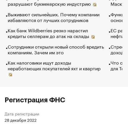
разрушают букмекерскую индустрию
Маск в 
Выживают сильнейших. Почему компании
Функции
избавляются от лучших сотрудников
основ э
Как банк Wildberries резко нарастил
ЕС раз
кредиты селлерам до атак на склады
нефти —
Сотрудники открыли новый способ вредить
Стресс 
компаниям. Зачем им это
доходов
Как налоговики ищут доходы
Что обв
неработающих покупателей яхт и квартир
для Tel
Регистрация ФНС
Дата регистрации
28 декабря 2022