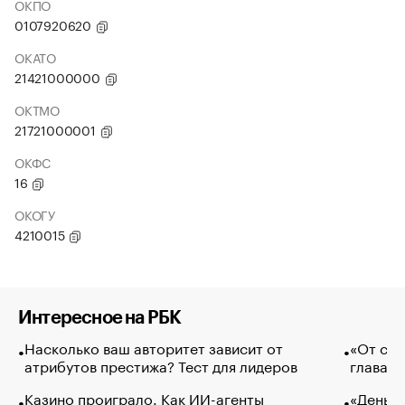
ОКПО
0107920620
ОКАТО
21421000000
ОКТМО
21721000001
ОКФС
16
ОКОГУ
4210015
Интересное на РБК
Насколько ваш авторитет зависит от
«От спо
атрибутов престижа? Тест для лидеров
глава к
Казино проиграло. Как ИИ-агенты
«Деньги