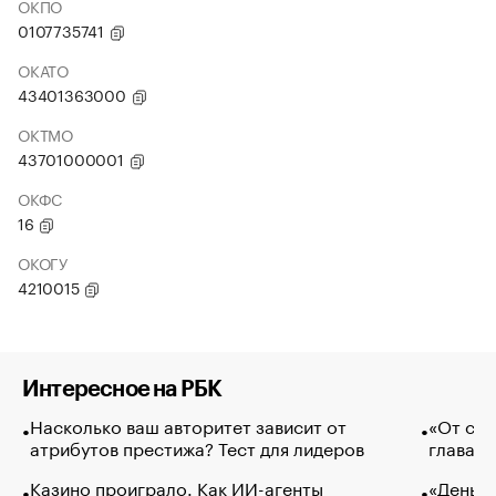
ОКПО
0107735741
ОКАТО
43401363000
ОКТМО
43701000001
ОКФС
16
ОКОГУ
4210015
Интересное на РБК
Насколько ваш авторитет зависит от
«От спо
атрибутов престижа? Тест для лидеров
глава к
Казино проиграло. Как ИИ-агенты
«Деньги