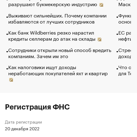
разрушают букмекерскую индустрию
Маск в 
Выживают сильнейших. Почему компании
Функции
избавляются от лучших сотрудников
основ э
Как банк Wildberries резко нарастил
ЕС раз
кредиты селлерам до атак на склады
нефти —
Сотрудники открыли новый способ вредить
Стресс 
компаниям. Зачем им это
доходов
Как налоговики ищут доходы
Что обв
неработающих покупателей яхт и квартир
для Tel
Регистрация ФНС
Дата регистрации
20 декабря 2022