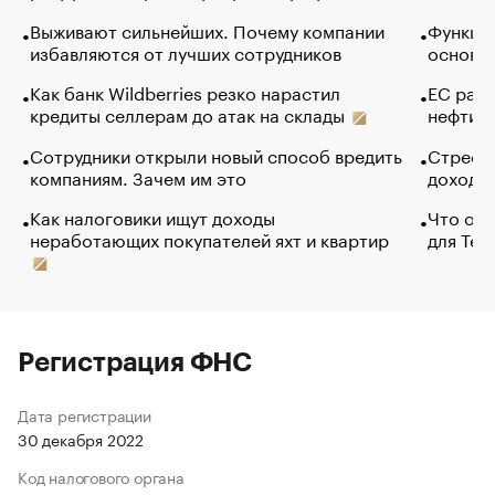
Выживают сильнейших. Почему компании
Функции
избавляются от лучших сотрудников
основ э
Как банк Wildberries резко нарастил
ЕС раз
кредиты селлерам до атак на склады
нефти —
Сотрудники открыли новый способ вредить
Стресс 
компаниям. Зачем им это
доходов
Как налоговики ищут доходы
Что обв
неработающих покупателей яхт и квартир
для Tel
Регистрация ФНС
Дата регистрации
30 декабря 2022
Код налогового органа