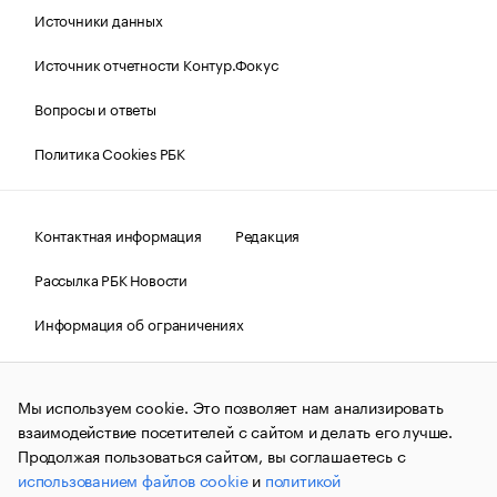
Источники данных
Источник отчетности Контур.Фокус
Вопросы и ответы
Политика Cookies РБК
Контактная информация
Редакция
Рассылка РБК Новости
Информация об ограничениях
Правовая информация
О соблюдении авторских прав
Мы используем cookie. Это позволяет нам анализировать
© АО «РОСБИЗНЕСКОНСАЛТИНГ»,
1995–2026.
Сообщения
и материалы информационного агентства «РБК»
взаимодействие посетителей с сайтом и делать его лучше.
(зарегистрировано Федеральной службой по надзору в сфере
Продолжая пользоваться сайтом, вы соглашаетесь с
связи, информационных технологий и массовых
использованием файлов cookie
и
политикой
коммуникаций (Роскомнадзор) 09.12.2015 за номером ИА