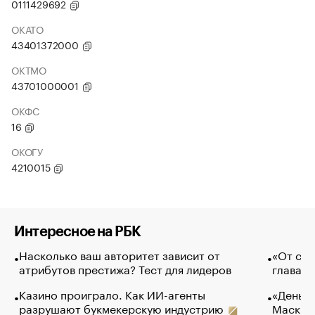
0111429692
ОКАТО
43401372000
ОКТМО
43701000001
ОКФС
16
ОКОГУ
4210015
Интересное на РБК
Насколько ваш авторитет зависит от
«От спо
атрибутов престижа? Тест для лидеров
глава к
Казино проиграло. Как ИИ-агенты
«Деньги
разрушают букмекерскую индустрию
Маск в 