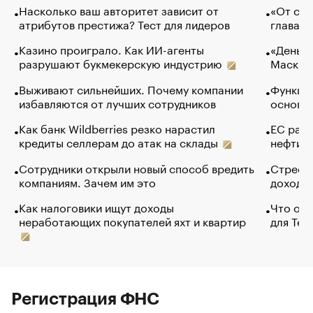
Насколько ваш авторитет зависит от
«От спо
атрибутов престижа? Тест для лидеров
глава к
Казино проиграло. Как ИИ-агенты
«Деньги
разрушают букмекерскую индустрию
Маск в 
Выживают сильнейших. Почему компании
Функции
избавляются от лучших сотрудников
основ э
Как банк Wildberries резко нарастил
ЕС раз
кредиты селлерам до атак на склады
нефти —
Сотрудники открыли новый способ вредить
Стресс 
компаниям. Зачем им это
доходов
Как налоговики ищут доходы
Что обв
неработающих покупателей яхт и квартир
для Tel
Регистрация ФНС