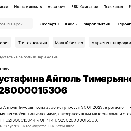
асли
Недвижимость
Autonews
РБК Компании
Телеканал
Р
К Курсы
РБК Life
Тренды
Визионеры
Национальные проекты
Эксперты
Кейсы
Мероприятия
О прое
онный клуб
Исследования
Кредитные рейтинги
Франшизы
Г
терия
IT и технологии
Малый бизнес
Маркетинг и прода
Проверка контрагентов
Политика
Экономика
Бизнес
устафина Айгюль Тимерьяновна
ы
ВЛЕНО
устафина Айгюль Тимерьян
28000015306
 Айгюль Тимерьяновна зарегистрирован 30.01.2023, в регионе — 
ничная скобяными изделиями, лакокрасочными материалами и сте
НН: 021300913944 и ОГРНИП: 323028000015306.
ы из публичных государственных источников.