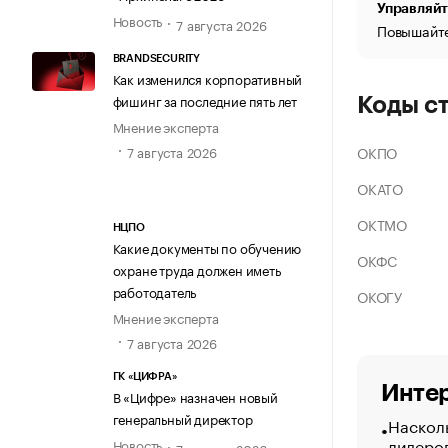
Управляйт
Новость
7 августа 2026
Повышайте
BRANDSECURITY
Как изменился корпоративный
фишинг за последние пять лет
Коды с
Мнение эксперта
ОКПО
7 августа 2026
ОКАТО
ОКТМО
НЦПО
Какие документы по обучению
ОКФС
охране труда должен иметь
работодатель
ОКОГУ
Мнение эксперта
7 августа 2026
ГК «ЦИФРА»
Интер
В «Цифре» назначен новый
генеральный директор
Насколь
лидеро
Новость
7 августа 2026