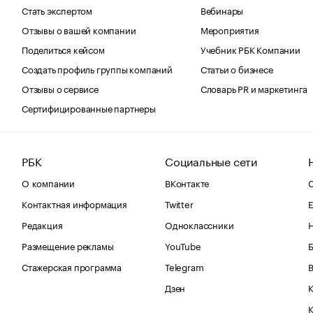
Стать экспертом
Вебинары
Отзывы о вашей компании
Мероприятия
Поделиться кейсом
Учебник РБК Компании
Создать профиль группы компаний
Статьи о бизнесе
Отзывы о сервисе
Словарь PR и маркетинга
Сертифицированные партнеры
РБК
Социальные сети
О компании
ВКонтакте
С
Контактная информация
Twitter
Е
Редакция
Одноклассники
Размещение рекламы
YouTube
Стажерская программа
Telegram
В
Дзен
К