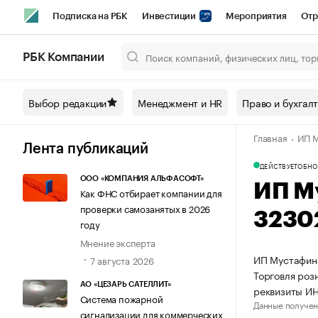
Подписка на РБК
Инвестиции
Мероприятия
Отр
Спорт
Школа управления РБК
РБК Образование
РБ
РБК Компании
Город
Стиль
Крипто
РБК Бизнес-среда
Дискусси
Выбор редакции
Менеджмент и HR
Право и бухгал
Спецпроекты СПб
Конференции СПб
Спецпроекты
Главная
ИП М
Технологии и медиа
Финансы
Рынок наличной валют
Лента публикаций
ДЕЙСТВУЕТ
ОБНО
ООО «КОМПАНИЯ АЛЬФАСОФТ»
ИП М
Как ФНС отбирает компании для
проверки самозанятых в 2026
3230
году
Мнение эксперта
ИП Мустафина
7 августа 2026
Торговля роз
АО «ЦЕЗАРЬ САТЕЛЛИТ»
реквизиты И
Система пожарной
Данные получен
сигнализации для коммерческих