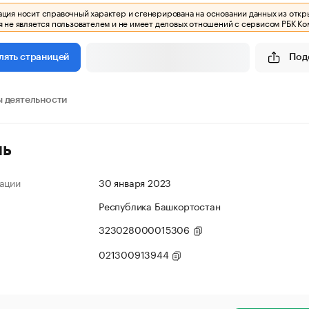
ия носит справочный характер и сгенерирована на основании данных из откр
 не является пользователем и не имеет деловых отношений с сервисом РБК Ко
Под
лять страницей
 деятельности
ль
ации
30 января 2023
Республика Башкортостан
323028000015306
021300913944