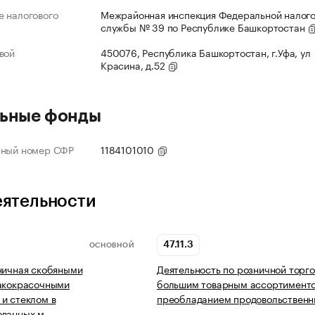
 налогового
Межрайонная инспекция Федеральной налог
службы № 39 по Республике Башкортостан
вой
450076, Республика Башкортостан, г.Уфа, ул
Красина, д.52
ьные фонды
нный номер СФР
1184101010
еятельности
47.11.3
ОСНОВНОЙ
ничная скобяными
Деятельность по розничной торг
лакокрасочными
большим товарным ассортимент
и стеклом в
преобладанием продовольствен
ованных м…