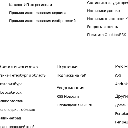
Статистика и аудитори
Каталог ИП по регионам
Источники данных
Правила использования сервиса
Источник отчетности 
Правила использования изображений
Вопросы и ответы
Политика Cookies РБК
Новости регионов
Подписки
РБК Н
анкт-Петербург и область
Подписка на РБК
iOS
катеринбург
Androi
Уведомления
Новосибирск
Други
RSS Новости
Башкортостан
Оповещения RBC.ru
Домены
ологодская область
Рег.об
Калининград
Рег.ре
раснодарский край