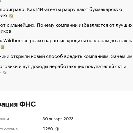
 проиграло. Как ИИ-агенты разрушают букмекерскую
рию
ют сильнейших. Почему компании избавляются от лучших
ников
к Wildberries резко нарастил кредиты селлерам до атак н
ики открыли новый способ вредить компаниям. Зачем им
оговики ищут доходы неработающих покупателей яхт и
р
рация ФНС
ации
30 января 2023
го органа
0280