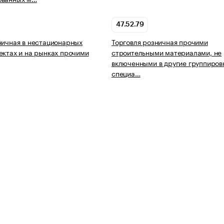
47.52.79
ничная в нестационарных
Торговля розничная прочими
ектах и на рынках прочими
строительными материалами, не
включенными в другие группировк
специа…