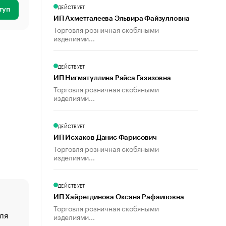
ДЕЙСТВУЕТ
туп
ИП Ахметгалеева Эльвира Файзулловна
Торговля розничная скобяными
изделиями...
ДЕЙСТВУЕТ
ИП Нигматуллина Райса Газизовна
Торговля розничная скобяными
изделиями...
ДЕЙСТВУЕТ
ИП Исхаков Данис Фарисович
Торговля розничная скобяными
изделиями...
ДЕЙСТВУЕТ
ИП Хайретдинова Оксана Рафаиловна
Торговля розничная скобяными
ля
«От спорта тело стареет иначе». Как живет глава ко
изделиями...
создавшей GTA