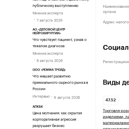
публичному выступлению
Наименование
органа
Мнение эксперта
7 августа 2026
Адрес налого
АО «ДЕЛОВОЙ ЦЕНТР
НЕЙРОХИРУРГИИ»
Что чувствует пациент, узнав о
тяжелом диагнозе
Социал
Мнение эксперта
6 августа 2026
Регистрацио
ООО «РЕММА ТРЕЙД»
Что мешает развитию
Виды д
премиального сырного рынка в
России
Интервью
6 августа 2026
47.52
АПКБК
Торговля роз
Цена молчания: как скрытая
изделиями, 
корпоративная агрессия
материалами 
разрушает бизнес
специализир