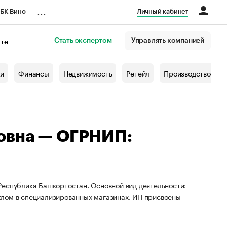
...
БК Вино
Личный кабинет
Стать экспертом
Управлять компанией
кте
азета
жи
Финансы
Недвижимость
Ретейл
Производство
овна — ОГРНИП:
Республика Башкортостан. Основной вид деятельности:
клом в специализированных магазинах. ИП присвоены