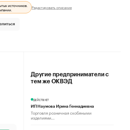
ытых источников.
Редактировать описание
мпании.
елиться
Другие предприниматели с
тем же ОКВЭД
ДЕЙСТВУЕТ
ИП Наумова Ирина Геннадиевна
Торговля розничная скобяными
изделиями...