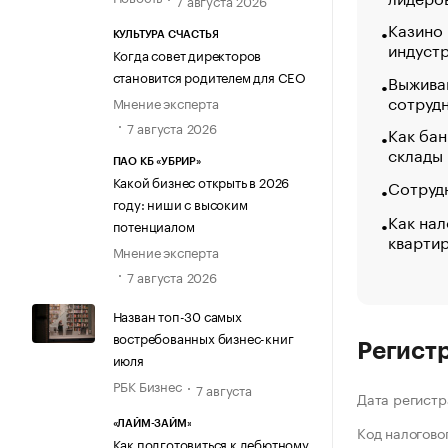
Казино
КУЛЬТУРА СЧАСТЬЯ
индуст
Когда совет директоров
становится родителем для CEO
Выжива
сотруд
Мнение эксперта
7 августа 2026
Как бан
склады
ПАО КБ «УБРИР»
Какой бизнес открыть в 2026
Сотрудн
году: ниши с высоким
Как нал
потенциалом
кварти
Мнение эксперта
7 августа 2026
Назван топ-30 самых
востребованных бизнес-книг
Регист
июля
РБК Бизнес
7 августа
Дата регистр
«ЛАЙМ-ЗАЙМ»
Код налогово
Как подготовиться к дебютному