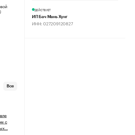
овой
ДЕЙСТВУЕТ
ИП Бач Мань Хунг
ИНН: 027209120827
Все
овле
ом с
ных…