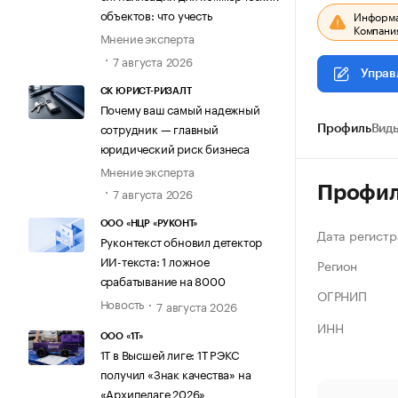
объектов: что учесть
Информац
Компания
Мнение эксперта
7 августа 2026
Управ
СК ЮРИСТ-РИЗАЛТ
Почему ваш самый надежный
сотрудник — главный
Профиль
Виды
юридический риск бизнеса
Мнение эксперта
Профи
7 августа 2026
ООО «НЦР «РУКОНТ»
Дата регистр
Руконтекст обновил детектор
ИИ-текста: 1 ложное
Регион
срабатывание на 8000
ОГРНИП
Новость
7 августа 2026
ИНН
ООО «1Т»
1Т в Высшей лиге: 1Т РЭКС
получил «Знак качества» на
«Архипелаге 2026»