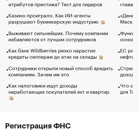
атрибутов престижа? Тест для лидеров
глава к
Казино проиграло. Как ИИ-агенты
«Деньги
разрушают букмекерскую индустрию
Маск в 
Выживают сильнейших. Почему компании
Функции
избавляются от лучших сотрудников
основ э
Как банк Wildberries резко нарастил
ЕС раз
кредиты селлерам до атак на склады
нефти —
Сотрудники открыли новый способ вредить
Стресс 
компаниям. Зачем им это
доходов
Как налоговики ищут доходы
Что обв
неработающих покупателей яхт и квартир
для Tel
Регистрация ФНС