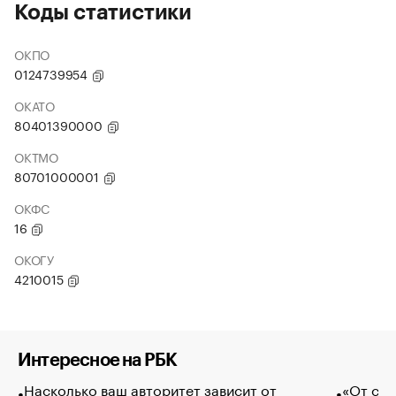
Коды статистики
ОКПО
0124739954
ОКАТО
80401390000
ОКТМО
80701000001
ОКФС
16
ОКОГУ
4210015
Интересное на РБК
Насколько ваш авторитет зависит от
«От спо