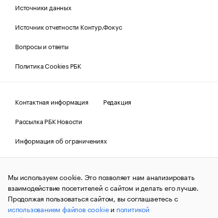
Источники данных
Источник отчетности Контур.Фокус
Вопросы и ответы
Политика Cookies РБК
Контактная информация
Редакция
Рассылка РБК Новости
Информация об ограничениях
Правовая информация
О соблюдении авторских прав
Мы используем cookie. Это позволяет нам анализировать
© АО «РОСБИЗНЕСКОНСАЛТИНГ»,
1995–2026.
Сообщения
и материалы информационного агентства «РБК»
взаимодействие посетителей с сайтом и делать его лучше.
(зарегистрировано Федеральной службой по надзору в сфере
Продолжая пользоваться сайтом, вы соглашаетесь с
связи, информационных технологий и массовых
использованием файлов cookie
и
политикой
коммуникаций (Роскомнадзор) 09.12.2015 за номером ИА
№ФС77-63848) сопровождаются пометкой «РБК». Отдельные