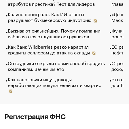
атрибутов престижа? Тест для лидеров
глава к
Казино проиграло. Как ИИ-агенты
«Деньги
разрушают букмекерскую индустрию
Маск в 
Выживают сильнейших. Почему компании
Функции
избавляются от лучших сотрудников
основ э
Как банк Wildberries резко нарастил
ЕС раз
кредиты селлерам до атак на склады
нефти —
Сотрудники открыли новый способ вредить
Стресс 
компаниям. Зачем им это
доходов
Как налоговики ищут доходы
Что обв
неработающих покупателей яхт и квартир
для Tel
Регистрация ФНС