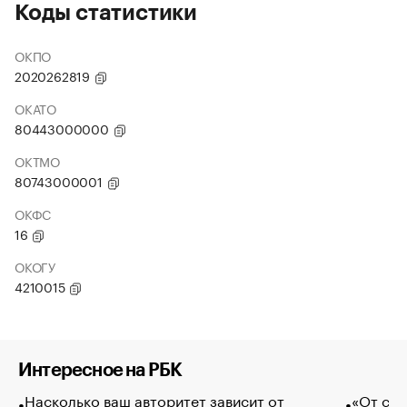
Коды статистики
ОКПО
2020262819
ОКАТО
80443000000
ОКТМО
80743000001
ОКФС
16
ОКОГУ
4210015
Интересное на РБК
Насколько ваш авторитет зависит от
«От спо