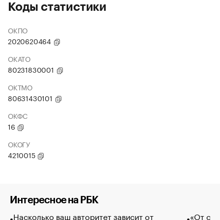
Коды статистики
ОКПО
2020620464
ОКАТО
80231830001
ОКТМО
80631430101
ОКФС
16
ОКОГУ
4210015
Интересное на РБК
Насколько ваш авторитет зависит от
«От спо