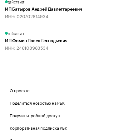
ДЕЙСТВУЕТ
ИП Батыров Андрей Давлетгареевич
ИНН: 020702814934
ДЕЙСТВУЕТ
ИП Фомин Павел Геннадьевич
ИНН: 246108983534
О проекте
Поделиться новостью на РБК
Получить пробный доступ
Корпоративная подписка РБК