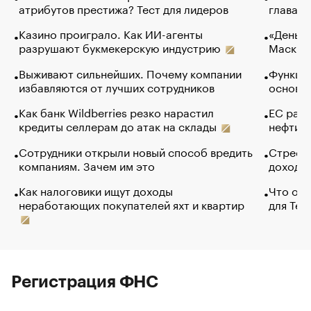
атрибутов престижа? Тест для лидеров
глава к
Казино проиграло. Как ИИ-агенты
«Деньги
разрушают букмекерскую индустрию
Маск в 
Выживают сильнейших. Почему компании
Функции
избавляются от лучших сотрудников
основ э
Как банк Wildberries резко нарастил
ЕС раз
кредиты селлерам до атак на склады
нефти —
Сотрудники открыли новый способ вредить
Стресс 
компаниям. Зачем им это
доходов
Как налоговики ищут доходы
Что обв
неработающих покупателей яхт и квартир
для Tel
Регистрация ФНС