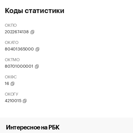
Коды статистики
ОКПО
2022674138
ОКАТО
80401365000
ОКТМО
80701000001
ОКФС
16
ОКОГУ
4210015
Интересное на РБК