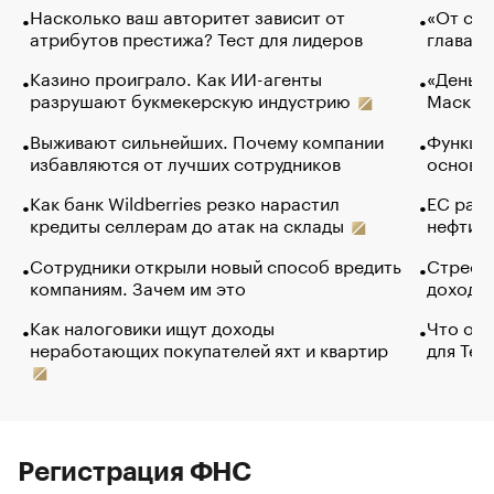
Насколько ваш авторитет зависит от
«От спо
атрибутов престижа? Тест для лидеров
глава к
Казино проиграло. Как ИИ-агенты
«Деньги
разрушают букмекерскую индустрию
Маск в 
Выживают сильнейших. Почему компании
Функции
избавляются от лучших сотрудников
основ э
Как банк Wildberries резко нарастил
ЕС раз
кредиты селлерам до атак на склады
нефти —
Сотрудники открыли новый способ вредить
Стресс 
компаниям. Зачем им это
доходов
Как налоговики ищут доходы
Что обв
неработающих покупателей яхт и квартир
для Tel
Регистрация ФНС