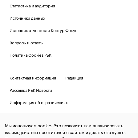
Статистика и аудитория
Источники данных
Источник отчетности Контур.Фокус
Вопросы и ответы
Политика Cookies РБК
Контактная информация
Редакция
Рассылка РБК Новости
Информация об ограничениях
Правовая информация
О соблюдении авторских прав
Мы используем cookie. Это позволяет нам анализировать
© АО «РОСБИЗНЕСКОНСАЛТИНГ»,
1995–2026.
Сообщения
и материалы информационного агентства «РБК»
взаимодействие посетителей с сайтом и делать его лучше.
(зарегистрировано Федеральной службой по надзору в сфере