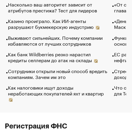
Насколько ваш авторитет зависит от
«От спо
атрибутов престижа? Тест для лидеров
глава к
Казино проиграло. Как ИИ-агенты
«Деньги
разрушают букмекерскую индустрию
Маск в 
Выживают сильнейших. Почему компании
Функции
избавляются от лучших сотрудников
основ э
Как банк Wildberries резко нарастил
ЕС раз
кредиты селлерам до атак на склады
нефти —
Сотрудники открыли новый способ вредить
Стресс 
компаниям. Зачем им это
доходов
Как налоговики ищут доходы
Что обв
неработающих покупателей яхт и квартир
для Tel
Регистрация ФНС