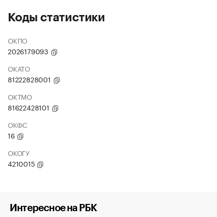
Коды статистики
ОКПО
2026179093
ОКАТО
81222828001
ОКТМО
81622428101
ОКФС
16
ОКОГУ
4210015
Интересное на РБК