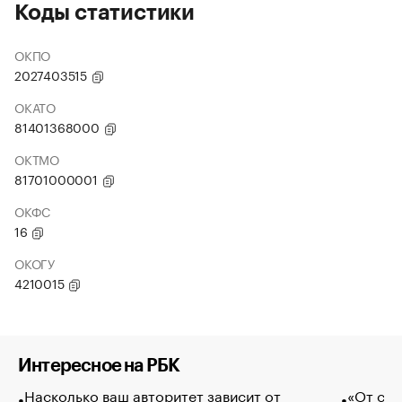
Коды статистики
ОКПО
2027403515
ОКАТО
81401368000
ОКТМО
81701000001
ОКФС
16
ОКОГУ
4210015
Интересное на РБК
Насколько ваш авторитет зависит от
«От спо