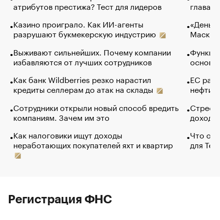
атрибутов престижа? Тест для лидеров
глава к
Казино проиграло. Как ИИ-агенты
«Деньги
разрушают букмекерскую индустрию
Маск в 
Выживают сильнейших. Почему компании
Функции
избавляются от лучших сотрудников
основ э
Как банк Wildberries резко нарастил
ЕС раз
кредиты селлерам до атак на склады
нефти —
Сотрудники открыли новый способ вредить
Стресс 
компаниям. Зачем им это
доходов
Как налоговики ищут доходы
Что обв
неработающих покупателей яхт и квартир
для Tel
Регистрация ФНС