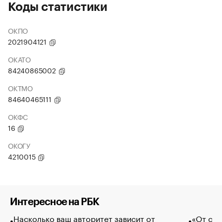
Коды статистики
ОКПО
2021904121
ОКАТО
84240865002
ОКТМО
84640465111
ОКФС
16
ОКОГУ
4210015
Интересное на РБК
Насколько ваш авторитет зависит от
«От спо