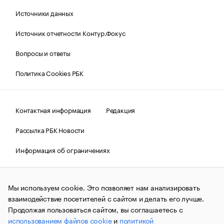
Источники данных
Источник отчетности Контур.Фокус
Вопросы и ответы
Политика Cookies РБК
Контактная информация
Редакция
Рассылка РБК Новости
Информация об ограничениях
Правовая информация
О соблюдении авторских прав
Мы используем cookie. Это позволяет нам анализировать
© АО «РОСБИЗНЕСКОНСАЛТИНГ»,
1995–2026.
Сообщения
и материалы информационного агентства «РБК»
взаимодействие посетителей с сайтом и делать его лучше.
(зарегистрировано Федеральной службой по надзору в сфере
Продолжая пользоваться сайтом, вы соглашаетесь с
связи, информационных технологий и массовых
использованием файлов cookie
и
политикой
коммуникаций (Роскомнадзор) 09.12.2015 за номером ИА