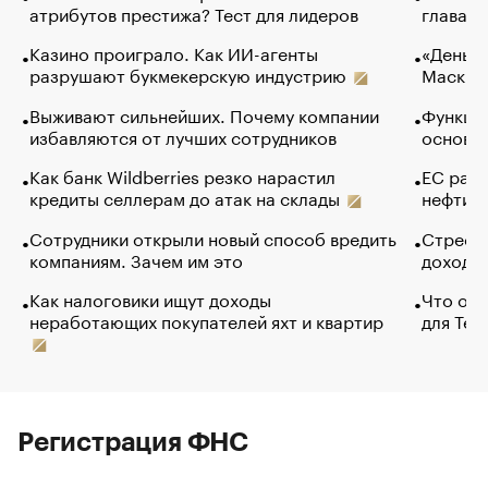
атрибутов престижа? Тест для лидеров
глава к
Казино проиграло. Как ИИ-агенты
«Деньги
разрушают букмекерскую индустрию
Маск в 
Выживают сильнейших. Почему компании
Функции
избавляются от лучших сотрудников
основ э
Как банк Wildberries резко нарастил
ЕС раз
кредиты селлерам до атак на склады
нефти —
Сотрудники открыли новый способ вредить
Стресс 
компаниям. Зачем им это
доходов
Как налоговики ищут доходы
Что обв
неработающих покупателей яхт и квартир
для Tel
Регистрация ФНС