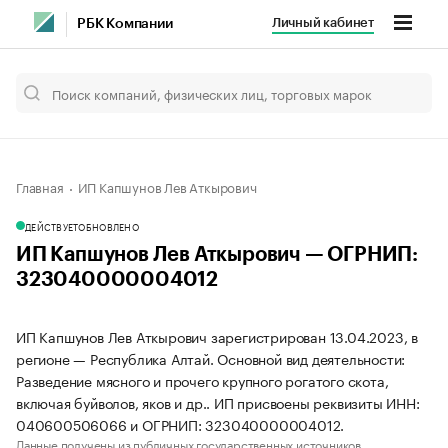
Личный кабинет
РБК Компании
Главная
ИП Капшунов Лев Аткырович
ДЕЙСТВУЕТ
ОБНОВЛЕНО
ИП Капшунов Лев Аткырович — ОГРНИП:
323040000004012
ИП Капшунов Лев Аткырович зарегистрирован 13.04.2023, в
регионе — Республика Алтай. Основной вид деятельности:
Разведение мясного и прочего крупного рогатого скота,
включая буйволов, яков и др.. ИП присвоены реквизиты ИНН:
040600506066 и ОГРНИП: 323040000004012.
Данные получены из публичных государственных источников.