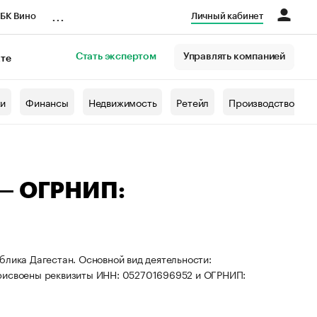
...
БК Вино
Личный кабинет
Стать экспертом
Управлять компанией
кте
азета
жи
Финансы
Недвижимость
Ретейл
Производство
 — ОГРНИП:
блика Дагестан. Основной вид деятельности:
присвоены реквизиты ИНН: 052701696952 и ОГРНИП: