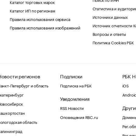
Каталог торговых марок
Статистика и аудитори
Каталог ИП по регионам
Источники данных
Правила использования сервиса
Источник отчетности 
Правила использования изображений
Вопросы и ответы
Политика Cookies РБК
Новости регионов
Подписки
РБК Н
анкт-Петербург и область
Подписка на РБК
iOS
катеринбург
Androi
Уведомления
Новосибирск
Други
RSS Новости
Башкортостан
Оповещения RBC.ru
Домены
ологодская область
Рег.об
Калининград
Рег.ре