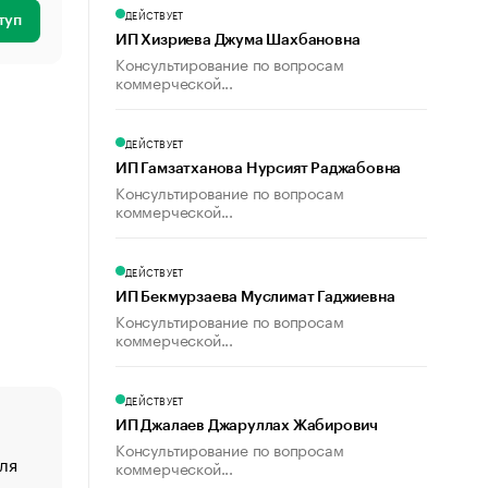
ДЕЙСТВУЕТ
туп
ИП Хизриева Джума Шахбановна
Консультирование по вопросам
коммерческой...
ДЕЙСТВУЕТ
ИП Гамзатханова Нурсият Раджабовна
Консультирование по вопросам
коммерческой...
ДЕЙСТВУЕТ
ИП Бекмурзаева Муслимат Гаджиевна
Консультирование по вопросам
коммерческой...
ДЕЙСТВУЕТ
ИП Джалаев Джаруллах Жабирович
Консультирование по вопросам
ля
«От спорта тело стареет иначе». Как живет глава ко
коммерческой...
создавшей GTA