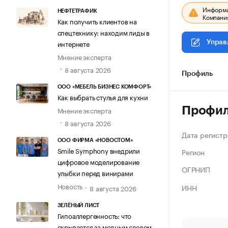
Информац
НЕФТЕТРАФИК
Компания
Как получить клиентов на
спецтехнику: находим лиды в
интернете
Управ
Мнение эксперта
8 августа 2026
Профиль
ООО «МЕБЕЛЬ БИЗНЕС КОМФОРТ»
Как выбрать стулья для кухни
Профи
Мнение эксперта
8 августа 2026
Дата регистр
ООО ФИРМА «НОВОСТОМ»
Smile Symphony внедрили
Регион
цифровое моделирование
ОГРНИП
улыбки перед винирами
Новость
ИНН
8 августа 2026
ЗЕЛЁНЫЙ ЛИСТ
Гипоаллергенность: что
скрывается за модным словом