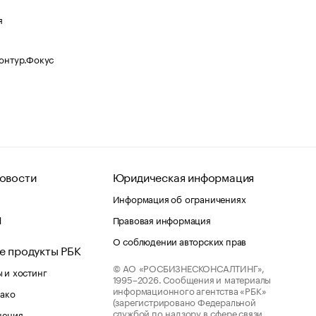
я
Контур.Фокус
овости
Юридическая информация
Информация об ограничениях
d
Правовая информация
О соблюдении авторских прав
е продукты РБК
© АО «РОСБИЗНЕСКОНСАЛТИНГ»,
 и хостинг
1995–2026.
Сообщения и материалы
информационного агентства «РБК»
лако
(зарегистрировано Федеральной
службой по надзору в сфере связи,
шения