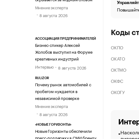
Управляйт
Мнение эксперта
Повышайте
8 августа 2026
Коды с
АССОЦИАЦИЯ ПРЕДПРИНИМАТЕЛЕЙ
Бизнес-спикер Алексей
ОКПО
Жолобов выступил на Форуме
ОКАТО
креативных индустрий
Интервью
8 августа 2026
ОКТМО
RULIZOR
ОКФС
Почему рынок автомобилей с
пробегом нуждается в
ОКОГУ
независимой проверке
Мнение эксперта
8 августа 2026
Интер
«НОВЫЕ ГОРИЗОНТЫ»
Новые Горизонты обеспечили
Насколь
лидеро
пресс-поддержку в СМИ бренду