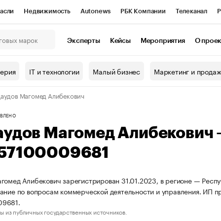
асли
Недвижимость
Autonews
РБК Компании
Телеканал
Р
К Курсы
РБК Life
Тренды
Визионеры
Национальные проекты
Эксперты
Кейсы
Мероприятия
О прое
онный клуб
Исследования
Кредитные рейтинги
Франшизы
Г
терия
IT и технологии
Малый бизнес
Маркетинг и прода
Проверка контрагентов
Политика
Экономика
Бизнес
аудов Магомед Алибекович
ы
ВЛЕНО
аудов Магомед Алибекович
57100009681
гомед Алибекович зарегистрирован 31.01.2023, в регионе — Респу
ание по вопросам коммерческой деятельности и управления. ИП 
9681.
ы из публичных государственных источников.