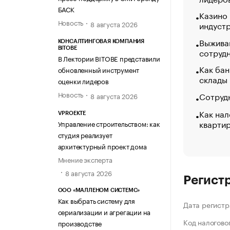
БАСК
Казино
Новость
индуст
8 августа 2026
Выжива
КОНСАЛТИНГОВАЯ КОМПАНИЯ
BITOBE
сотруд
В Лектории BITOBE представили
Как бан
обновленный инструмент
склады
оценки лидеров
Новость
Сотрудн
8 августа 2026
Как нал
VPROEKTE
кварти
Управление строительством: как
студия реализует
архитектурный проект дома
Мнение эксперта
8 августа 2026
Регист
ООО «МАЛЛЕНОМ СИСТЕМС»
Как выбрать систему для
Дата регистр
сериализации и агрегации на
Код налогово
производстве