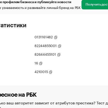
е профилем бизнеса и публикуйте новости
Получить дос
 узнаваемость и развивайте личный бренд на РБК
татистики
0131161482
82244855001
82644455101
16
4210015
есное на РБК
ко ваш авторитет зависит от атрибутов престижа? Тест д
в