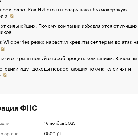
 проиграло. Как ИИ-агенты разрушают букмекерскую
рию
ют сильнейших. Почему компании избавляются от лучших
ников
к Wildberries резко нарастил кредиты селлерам до атак н
ики открыли новый способ вредить компаниям. Зачем им
оговики ищут доходы неработающих покупателей яхт и
р
рация ФНС
ации
16 ноября 2023
го органа
0500