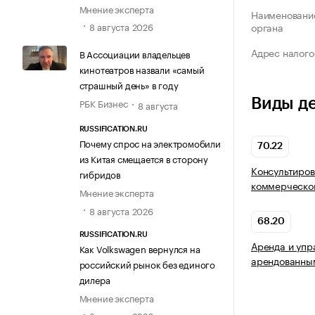
Мнение эксперта
Наименование
8 августа 2026
органа
Адрес налого
В Ассоциации владельцев
кинотеатров назвали «самый
страшный день» в году
Виды д
РБК Бизнес
8 августа
RUSSIFICATION.RU
Почему спрос на электромобили
70.22
из Китая смещается в сторону
Консультиров
гибридов
коммерческой
Мнение эксперта
8 августа 2026
68.20
RUSSIFICATION.RU
Аренда и упр
Как Volkswagen вернулся на
арендованны
российский рынок без единого
дилера
Мнение эксперта