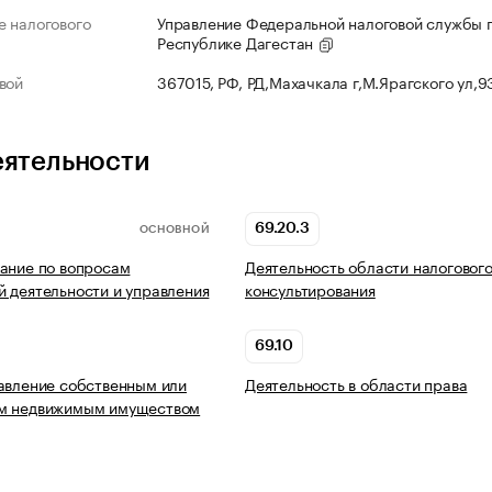
 налогового
Управление Федеральной налоговой службы 
Республике Дагестан
вой
367015, РФ, РД,Махачкала г,М.Ярагского ул,
еятельности
69.20.3
ОСНОВНОЙ
ание по вопросам
Деятельность области налоговог
 деятельности и управления
консультирования
69.10
авление собственным или
Деятельность в области права
м недвижимым имуществом