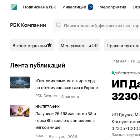
Подписка на РБК
Инвестиции
Мероприятия
Отр
Спорт
Школа управления РБК
РБК Образование
РБ
РБК Компании
Город
Стиль
Крипто
РБК Бизнес-среда
Дискусси
Выбор редакции
Менеджмент и HR
Право и бухгал
Спецпроекты СПб
Конференции СПб
Спецпроекты
Главная
ИП Д
Технологии и медиа
Финансы
Рынок наличной валют
Лента публикаций
ДЕЙСТВУЕТ
ОБНО
«Газпром» заметил антирекорд
ИП Д
по объему запасов газа в Европе
РБК Бизнес
3230
8 августа
НЕФТЕТРАФИК
Получили 26 468 заявок по 38 р
ИП Даудов Ма
через ВК: кейс онлайн-школы в
Консультиров
мягкой нише
32305710000
Данные получен
Кейс
8 августа 2026