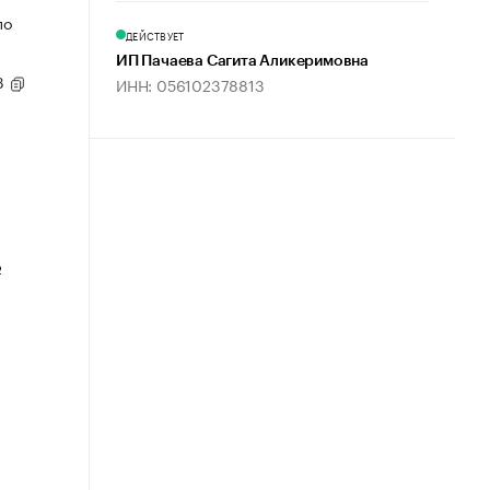
по
ДЕЙСТВУЕТ
ИП Пачаева Сагита Аликеримовна
93
ИНН: 056102378813
о