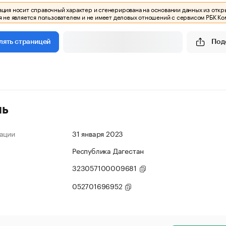
ия носит справочный характер и сгенерирована на основании данных из откр
 не является пользователем и не имеет деловых отношений с сервисом РБК Ко
Под
лять страницей
ль
ации
31 января 2023
Республика Дагестан
323057100009681
052701696952