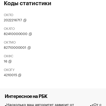
Коды статистики
ОКПО
2022216717
ОКАТО
82410000000
ОКТМО
82710000001
ОКФС
16
ОКОГУ
4210015
Интересное на РБК
Насколько ваш авторитет зависит от
«От спо