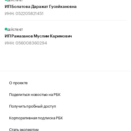
ИП Болатова Даражат Гусейхановна
ИНН: 052205821451
ДЕЙСТВУЕТ
ИП Рамазанов Муслим Каримович
ИНН: 056008360294
О проекте
Поделиться новостью на РБК
Получить пробный доступ
Корпоративная подписка РБК
Стать экспертом