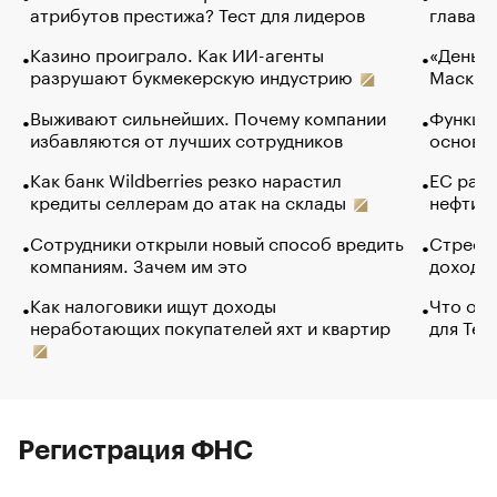
атрибутов престижа? Тест для лидеров
глава к
Казино проиграло. Как ИИ-агенты
«Деньги
разрушают букмекерскую индустрию
Маск в 
Выживают сильнейших. Почему компании
Функции
избавляются от лучших сотрудников
основ э
Как банк Wildberries резко нарастил
ЕС раз
кредиты селлерам до атак на склады
нефти —
Сотрудники открыли новый способ вредить
Стресс 
компаниям. Зачем им это
доходов
Как налоговики ищут доходы
Что обв
неработающих покупателей яхт и квартир
для Tel
Регистрация ФНС