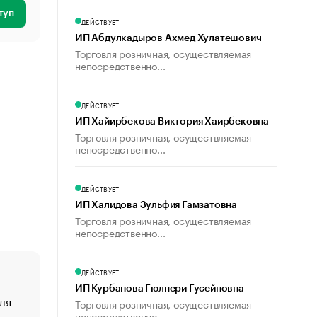
туп
ДЕЙСТВУЕТ
ИП Абдулкадыров Ахмед Хулатешович
Торговля розничная, осуществляемая
непосредственно...
ДЕЙСТВУЕТ
ИП Хайирбекова Виктория Хаирбековна
Торговля розничная, осуществляемая
непосредственно...
ДЕЙСТВУЕТ
ИП Халидова Зульфия Гамзатовна
Торговля розничная, осуществляемая
непосредственно...
ДЕЙСТВУЕТ
ИП Курбанова Гюлпери Гусейновна
ля
«От спорта тело стареет иначе». Как живет глава ко
Торговля розничная, осуществляемая
создавшей GTA
непосредственно...