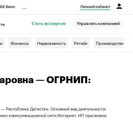
...
БК Вино
Личный кабинет
Стать экспертом
Управлять компанией
кте
азета
жи
Финансы
Недвижимость
Ретейл
Производство
каровна — ОГРНИП:
 — Республика Дагестан. Основной вид деятельности:
нно-коммуникационной сети Интернет. ИП присвоены