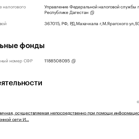
 налогового
Управление Федеральной налоговой службы 
Республике Дагестан
вой
367015, РФ, РД,Махачкала г,М.Ярагского ул,
ьные фонды
нный номер СФР
1188508095
еятельности
ничная, осуществляемая непосредственно при помощи информацио
онной сети И…