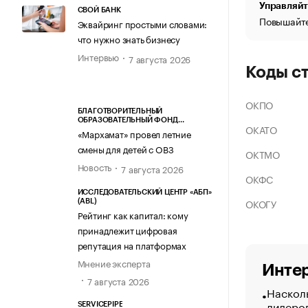
Управляйт
СВОЙ БАНК
Повышайте
Эквайринг простыми словами:
что нужно знать бизнесу
Интервью
7 августа 2026
Коды с
ОКПО
БЛАГОТВОРИТЕЛЬНЫЙ
ОБРАЗОВАТЕЛЬНЫЙ ФОНД
ОКАТО
«МАРХАМАТ»
«Мархамат» провел летние
смены для детей с ОВЗ
ОКТМО
Новость
7 августа 2026
ОКФС
ИССЛЕДОВАТЕЛЬСКИЙ ЦЕНТР «АБП»
ОКОГУ
(ABL)
Рейтинг как капитал: кому
принадлежит цифровая
репутация на платформах
Мнение эксперта
Интер
7 августа 2026
Насколь
лидеро
SERVICEPIPE