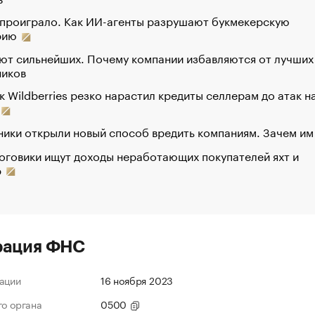
 проиграло. Как ИИ-агенты разрушают букмекерскую
рию
ют сильнейших. Почему компании избавляются от лучших
ников
к Wildberries резко нарастил кредиты селлерам до атак н
ики открыли новый способ вредить компаниям. Зачем им
оговики ищут доходы неработающих покупателей яхт и
р
рация ФНС
ации
16 ноября 2023
го органа
0500