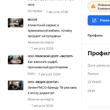
силу
Информац
Компания
Интервью
7 августа 2026
RICCHE
Управ
Клиентский сервис в
премиальной мебели: почему
продают не продавцы
Профиль
Мнение эксперта
7 августа 2026
Профи
ООО ПРАВОВОЙ ЦЕНТР «ЭКСПЕРТ»
Как взыскать ущерб,
Дата регистр
причиненный дропперами
Регион
Кейс
7 августа 2026
ОГРНИП
ООО «МЕДИА-ДОКТОР»
Зачем FMCG-бренду ТВ-реклама
ИНН
в эпоху диджитал
Мнение эксперта
7 августа 2026