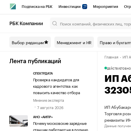
Подписка на РБК
Инвестиции
Мероприятия
Отр
Спорт
Школа управления РБК
РБК Образование
РБ
РБК Компании
Город
Стиль
Крипто
РБК Бизнес-среда
Дискусси
Выбор редакции
Менеджмент и HR
Право и бухгал
Спецпроекты СПб
Конференции СПб
Спецпроекты
Главная
ИП А
Технологии и медиа
Финансы
Рынок наличной валют
Лента публикаций
ДЕЙСТВУЕТ
ОБНО
СПЕКТРДАТА
ИП А
Проверка кандидатов для
кадрового агентства: как
3230
повысить качество отбора
Мнение эксперта
ИП Абубакаро
7 августа 2026
Торговля роз
АНО «АИПР»
реквизиты И
Почему московские зарядные
Данные получен
станции работают не в полную