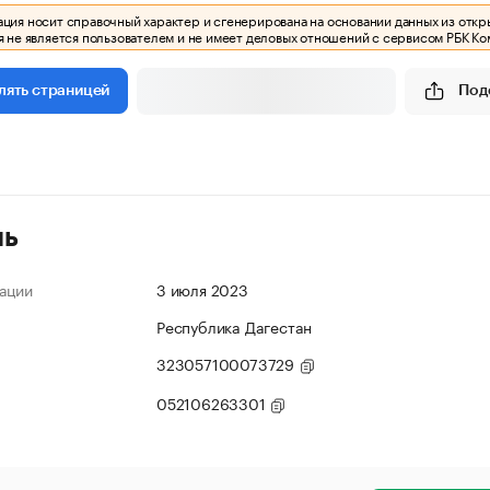
ия носит справочный характер и сгенерирована на основании данных из откр
 не является пользователем и не имеет деловых отношений с сервисом РБК Ко
Под
лять страницей
ль
ации
3 июля 2023
Республика Дагестан
323057100073729
052106263301