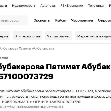
асли
Недвижимость
Autonews
РБК Компании
Телеканал
Р
К Курсы
РБК Life
Тренды
Визионеры
Национальные проекты
Эксперты
Кейсы
Мероприятия
О прое
онный клуб
Исследования
Кредитные рейтинги
Франшизы
Г
терия
IT и технологии
Малый бизнес
Маркетинг и прода
Проверка контрагентов
Политика
Экономика
Бизнес
бубакарова Патимат Абубакаровна
ы
ВЛЕНО
бубакарова Патимат Абуба
57100073729
ва Патимат Абубакаровна зарегистрирован 03.07.2023, в регионе
ничная, осуществляемая непосредственно при помощи информацио
НН: 052106263301 и ОГРНИП: 323057100073729.
ы из публичных государственных источников.