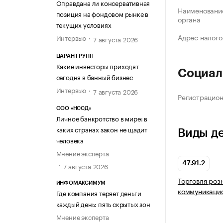
Оправдана ли консервативная
Наименование
позиция на фондовом рынке в
органа
текущих условиях
Адрес налого
Интервью
7 августа 2026
ЦАРАН ГРУПП
Какие инвесторы приходят
Социал
сегодня в банный бизнес
Интервью
7 августа 2026
Регистрацио
ООО «НССД»
Личное банкротство в мире: в
каких странах закон не щадит
Виды д
человека
Мнение эксперта
47.91.2
7 августа 2026
Торговля роз
ИНФОМАКСИМУМ
коммуникаци
Где компания теряет деньги
каждый день: пять скрытых зон
Мнение эксперта