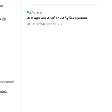
по
ДЕЙСТВУЕТ
93
ИП Гаджиев Асабали Абубакарович
ИНН: 055400295328
ОСНОВНОЙ
нно-