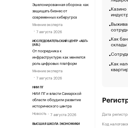
Эшелонированная оборона: как
Казино
защищать бизнес от
индуст
современных киберугроз
Выжива
Мнение эксперта
сотруд
7 августа 2026
Как бан
ИССЛЕДОВАТЕЛЬСКИЙ ЦЕНТР «АБП»
склады
(ABL)
От посредника к
Сотрудн
инфраструктуре: как меняется
Как нал
роль цифровых платформ
кварти
Мнение эксперта
7 августа 2026
НИИ ПГ
НИИ ПГ и власти Самарской
области обсудили развитие
Регист
исторического центра
Новость
Дата регистр
7 августа 2026
Код налогово
ВЫСШАЯ ШКОЛА ЭКОНОМИКИ