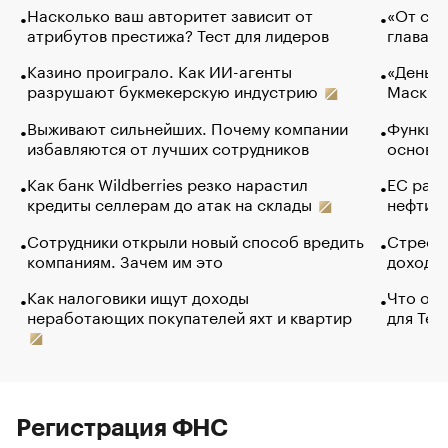
Насколько ваш авторитет зависит от
«От спо
атрибутов престижа? Тест для лидеров
глава к
Казино проиграло. Как ИИ-агенты
«Деньги
разрушают букмекерскую индустрию
Маск в 
Выживают сильнейших. Почему компании
Функции
избавляются от лучших сотрудников
основ э
Как банк Wildberries резко нарастил
ЕС раз
кредиты селлерам до атак на склады
нефти —
Сотрудники открыли новый способ вредить
Стресс 
компаниям. Зачем им это
доходов
Как налоговики ищут доходы
Что обв
неработающих покупателей яхт и квартир
для Tel
Регистрация ФНС