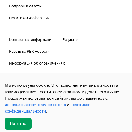
Вопросы и ответы
Политика Cookies РБК
Контактная информация
Редакция
Рассылка РБК Новости
Информация об ограничениях
Правовая информация
О соблюдении авторских прав
Мы используем cookie. Это позволяет нам анализировать
© АО «РОСБИЗНЕСКОНСАЛТИНГ»,
1995–2026.
Сообщения
и материалы информационного агентства «РБК»
взаимодействие посетителей с сайтом и делать его лучше.
(зарегистрировано Федеральной службой по надзору в сфере
Продолжая пользоваться сайтом, вы соглашаетесь с
связи, информационных технологий и массовых
использованием файлов cookie
и
политикой
коммуникаций (Роскомнадзор) 09.12.2015 за номером ИА
№ФС77-63848) сопровождаются пометкой «РБК». Отдельные
конфиденциальности
.
публикации могут содержать информацию,
не предназначенную для пользователей
до 18 лет.
companycardsfeedback@rbc.ru
Понятно
Добавить