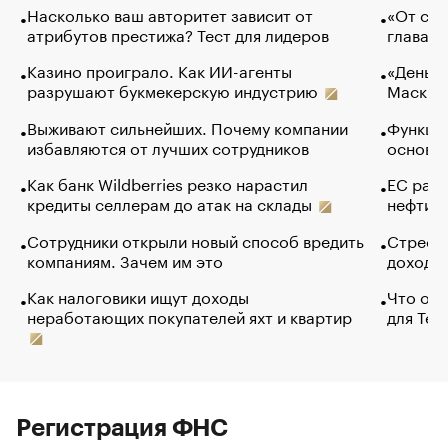
Насколько ваш авторитет зависит от
«От спо
атрибутов престижа? Тест для лидеров
глава к
Казино проиграло. Как ИИ-агенты
«Деньги
разрушают букмекерскую индустрию
Маск в 
Выживают сильнейших. Почему компании
Функции
избавляются от лучших сотрудников
основ э
Как банк Wildberries резко нарастил
ЕС раз
кредиты селлерам до атак на склады
нефти —
Сотрудники открыли новый способ вредить
Стресс 
компаниям. Зачем им это
доходов
Как налоговики ищут доходы
Что обв
неработающих покупателей яхт и квартир
для Tel
Регистрация ФНС