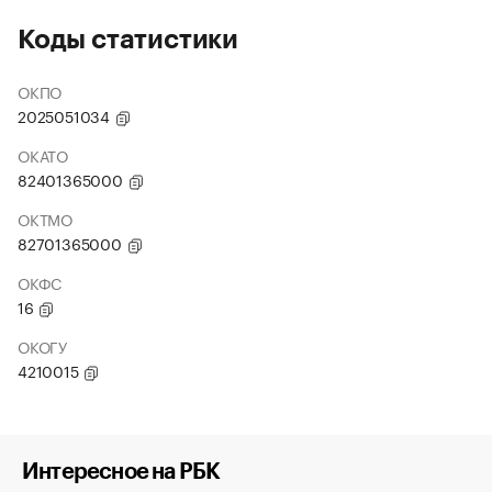
Коды статистики
ОКПО
2025051034
ОКАТО
82401365000
ОКТМО
82701365000
ОКФС
16
ОКОГУ
4210015
Интересное на РБК