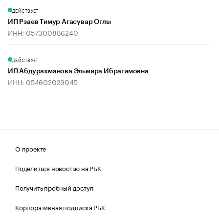
ДЕЙСТВУЕТ
ИП Рзаев Тимур Агасувар Оглы
ИНН: 057300886240
ДЕЙСТВУЕТ
ИП Абдурахманова Эльмира Ибрагимовна
ИНН: 054602029045
О проекте
Поделиться новостью на РБК
Получить пробный доступ
Корпоративная подписка РБК