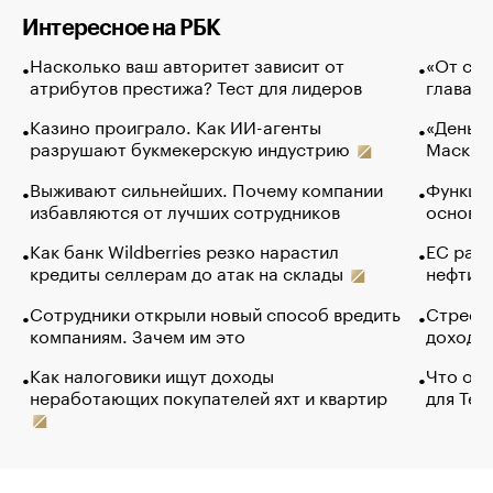
Интересное на РБК
Насколько ваш авторитет зависит от
«От спо
атрибутов престижа? Тест для лидеров
глава к
Казино проиграло. Как ИИ-агенты
«Деньги
разрушают букмекерскую индустрию
Маск в 
Выживают сильнейших. Почему компании
Функции
избавляются от лучших сотрудников
основ э
Как банк Wildberries резко нарастил
ЕС раз
кредиты селлерам до атак на склады
нефти —
Сотрудники открыли новый способ вредить
Стресс 
компаниям. Зачем им это
доходов
Как налоговики ищут доходы
Что обв
неработающих покупателей яхт и квартир
для Tel