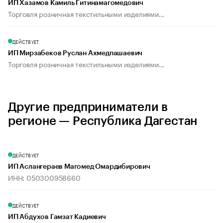
ИП Хазамов Камиль Гитинамагомедович
Торговля розничная текстильными изделиями...
ДЕЙСТВУЕТ
ИП Мирзабеков Руслан Ахмедпашаевич
Торговля розничная текстильными изделиями...
Другие предприниматели в
регионе — Республика Дагестан
ДЕЙСТВУЕТ
ИП Аслангераев Магомед Омардибирович
ИНН: 050300958660
ДЕЙСТВУЕТ
ИП Абдухов Гамзат Кадиевич