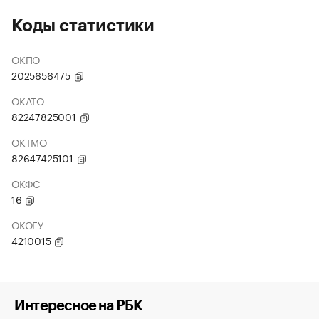
Коды статистики
ОКПО
2025656475
ОКАТО
82247825001
ОКТМО
82647425101
ОКФС
16
ОКОГУ
4210015
Интересное на РБК