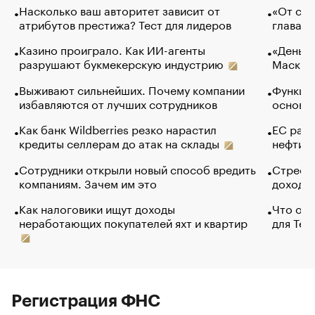
Насколько ваш авторитет зависит от
«От спо
атрибутов престижа? Тест для лидеров
глава к
Казино проиграло. Как ИИ-агенты
«Деньги
разрушают букмекерскую индустрию
Маск в 
Выживают сильнейших. Почему компании
Функции
избавляются от лучших сотрудников
основ э
Как банк Wildberries резко нарастил
ЕС раз
кредиты селлерам до атак на склады
нефти —
Сотрудники открыли новый способ вредить
Стресс 
компаниям. Зачем им это
доходов
Как налоговики ищут доходы
Что обв
неработающих покупателей яхт и квартир
для Tel
Регистрация ФНС