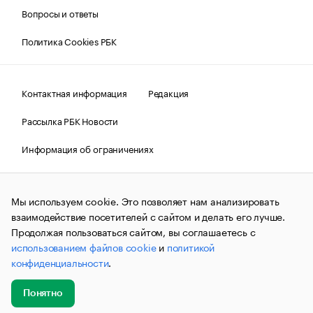
Вопросы и ответы
Политика Cookies РБК
Контактная информация
Редакция
Рассылка РБК Новости
Информация об ограничениях
Правовая информация
О соблюдении авторских прав
Мы используем cookie. Это позволяет нам анализировать
© АО «РОСБИЗНЕСКОНСАЛТИНГ»,
1995–2026.
Сообщения
и материалы информационного агентства «РБК»
взаимодействие посетителей с сайтом и делать его лучше.
(зарегистрировано Федеральной службой по надзору в сфере
Продолжая пользоваться сайтом, вы соглашаетесь с
связи, информационных технологий и массовых
использованием файлов cookie
и
политикой
коммуникаций (Роскомнадзор) 09.12.2015 за номером ИА
№ФС77-63848) сопровождаются пометкой «РБК». Отдельные
конфиденциальности
.
публикации могут содержать информацию,
не предназначенную для пользователей
до 18 лет.
companycardsfeedback@rbc.ru
Понятно
Добавить