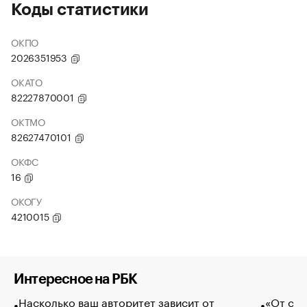
Коды статистики
ОКПО
2026351953
ОКАТО
82227870001
ОКТМО
82627470101
ОКФС
16
ОКОГУ
4210015
Интересное на РБК
Насколько ваш авторитет зависит от
«От спо