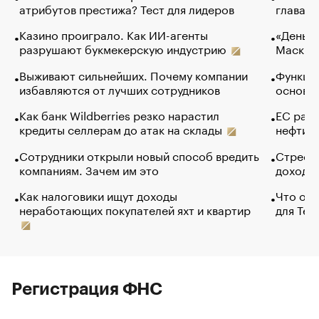
атрибутов престижа? Тест для лидеров
глава к
Казино проиграло. Как ИИ-агенты
«Деньги
разрушают букмекерскую индустрию
Маск в 
Выживают сильнейших. Почему компании
Функции
избавляются от лучших сотрудников
основ э
Как банк Wildberries резко нарастил
ЕС раз
кредиты селлерам до атак на склады
нефти —
Сотрудники открыли новый способ вредить
Стресс 
компаниям. Зачем им это
доходов
Как налоговики ищут доходы
Что обв
неработающих покупателей яхт и квартир
для Tel
Регистрация ФНС