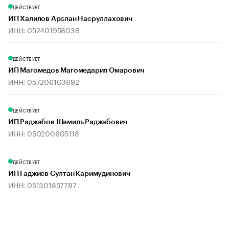
ДЕЙСТВУЕТ
ИП Халилов Арслан Насруллахович
ИНН: 052401958036
ДЕЙСТВУЕТ
ИП Магомедов Магомедарип Омарович
ИНН: 057206103692
ДЕЙСТВУЕТ
ИП Раджабов Шамиль Раджабович
ИНН: 050200605118
ДЕЙСТВУЕТ
ИП Гаджиев Султан Каримудинович
ИНН: 051301857787