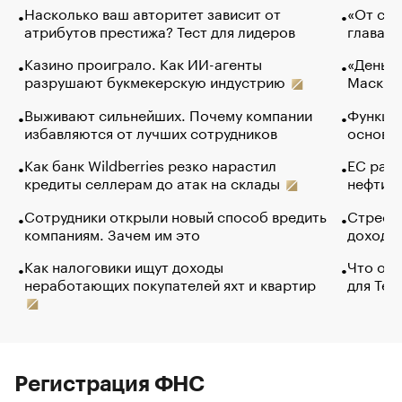
Насколько ваш авторитет зависит от
«От спо
атрибутов престижа? Тест для лидеров
глава к
Казино проиграло. Как ИИ-агенты
«Деньги
разрушают букмекерскую индустрию
Маск в 
Выживают сильнейших. Почему компании
Функции
избавляются от лучших сотрудников
основ э
Как банк Wildberries резко нарастил
ЕС раз
кредиты селлерам до атак на склады
нефти —
Сотрудники открыли новый способ вредить
Стресс 
компаниям. Зачем им это
доходов
Как налоговики ищут доходы
Что обв
неработающих покупателей яхт и квартир
для Tel
Регистрация ФНС