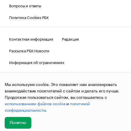
Вопросы и ответы
Политика Cookies РБК
Контактная информация
Редакция
Рассылка РБК Новости
Информация об ограничениях
Правовая информация
О соблюдении авторских прав
Мы используем cookie. Это позволяет нам анализировать
© АО «РОСБИЗНЕСКОНСАЛТИНГ»,
1995–2026.
Сообщения
и материалы информационного агентства «РБК»
взаимодействие посетителей с сайтом и делать его лучше.
(зарегистрировано Федеральной службой по надзору в сфере
Продолжая пользоваться сайтом, вы соглашаетесь с
связи, информационных технологий и массовых
использованием файлов cookie
и
политикой
коммуникаций (Роскомнадзор) 09.12.2015 за номером ИА
№ФС77-63848) сопровождаются пометкой «РБК». Отдельные
конфиденциальности
.
публикации могут содержать информацию,
не предназначенную для пользователей
до 18 лет.
companycardsfeedback@rbc.ru
Понятно
Добавить