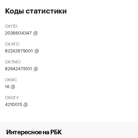
Коды статистики
ОКПО
2026604347
ОКАТО
82242875001
ОКТМО
82642475101
ОКФС
16
ОКОГУ
4210015
Интересное на РБК