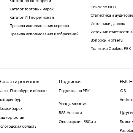
Поиск по ИНН
Каталог торговых марок
Статистика и аудитори
Каталог ИП по регионам
Источники данных
Правила использования сервиса
Источник отчетности 
Правила использования изображений
Вопросы и ответы
Политика Cookies РБК
Новости регионов
Подписки
РБК Н
анкт-Петербург и область
Подписка на РБК
iOS
катеринбург
Androi
Уведомления
Новосибирск
Други
RSS Новости
Башкортостан
Оповещения RBC.ru
Домены
ологодская область
Рег.об