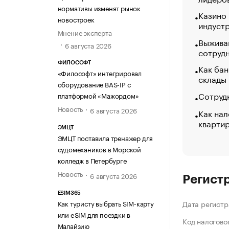
нормативы изменят рынок
Казино
новостроек
индуст
Мнение эксперта
Выжива
6 августа 2026
сотруд
ФИЛОСОФТ
Как бан
«Философт» интегрировал
склады
оборудование BAS-IP с
Сотрудн
платформой «Мажордом»
Новость
6 августа 2026
Как нал
кварти
ЭМЦТ
ЭМЦТ поставила тренажер для
судомехаников в Морской
колледж в Петербурге
Новость
6 августа 2026
Регист
ESIM365
Как туристу выбрать SIM-карту
Дата регистр
или eSIM для поездки в
Код налогово
Малайзию