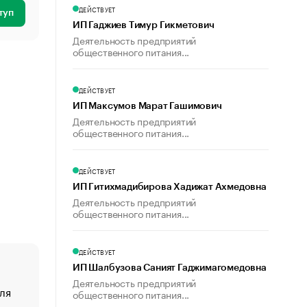
ДЕЙСТВУЕТ
туп
ИП Гаджиев Тимур Гикметович
Деятельность предприятий
общественного питания...
ДЕЙСТВУЕТ
ИП Максумов Марат Гашимович
Деятельность предприятий
общественного питания...
ДЕЙСТВУЕТ
ИП Гитихмадибирова Хадижат Ахмедовна
Деятельность предприятий
общественного питания...
ДЕЙСТВУЕТ
ИП Шалбузова Саният Гаджимагомедовна
Деятельность предприятий
ля
«От спорта тело стареет иначе». Как живет глава ко
общественного питания...
создавшей GTA