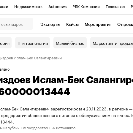
асли
Недвижимость
Autonews
РБК Компании
Телеканал
Р
К Курсы
РБК Life
Тренды
Визионеры
Национальные проекты
Эксперты
Кейсы
Мероприятия
О прое
онный клуб
Исследования
Кредитные рейтинги
Франшизы
Г
терия
IT и технологии
Малый бизнес
Маркетинг и прода
Проверка контрагентов
Политика
Экономика
Бизнес
издоев Ислам-Бек Салангиреевич
ы
ВЛЕНО
издоев Ислам-Бек Саланги
60000013444
слам-Бек Салангиреевич зарегистрирован 23.11.2023, в регионе —
 предприятий общественного питания с обслуживанием на вынос
13444.
ы из публичных государственных источников.