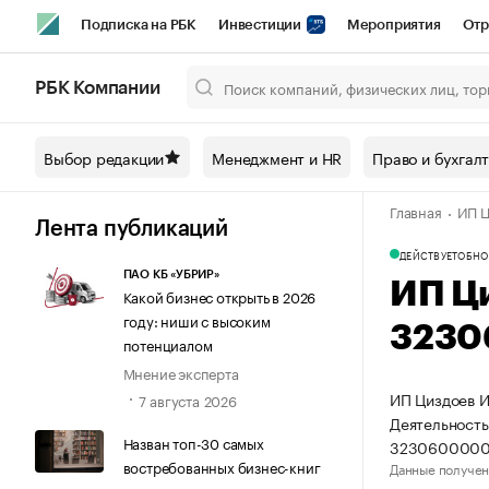
Подписка на РБК
Инвестиции
Мероприятия
Отр
Спорт
Школа управления РБК
РБК Образование
РБ
РБК Компании
Город
Стиль
Крипто
РБК Бизнес-среда
Дискусси
Выбор редакции
Менеджмент и HR
Право и бухгал
Спецпроекты СПб
Конференции СПб
Спецпроекты
Главная
ИП Ц
Технологии и медиа
Финансы
Рынок наличной валют
Лента публикаций
ДЕЙСТВУЕТ
ОБНО
ПАО КБ «УБРИР»
ИП Ц
Какой бизнес открыть в 2026
году: ниши с высоким
3230
потенциалом
Мнение эксперта
ИП Циздоев И
7 августа 2026
Деятельность
Назван топ-30 самых
3230600000
востребованных бизнес-книг
Данные получен