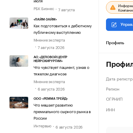
июля
Информац
РБК Бизнес
7 августа
Компания
«ЛАЙМ-ЗАЙМ»
Как подготовиться к дебютному
Управ
публичному выступлению
Мнение эксперта
Профиль
7 августа 2026
АО «ДЕЛОВОЙ ЦЕНТР
НЕЙРОХИРУРГИИ»
Профи
Что чувствует пациент, узнав о
тяжелом диагнозе
Дата регистр
Мнение эксперта
Регион
6 августа 2026
ОГРНИП
ООО «РЕММА ТРЕЙД»
Что мешает развитию
ИНН
премиального сырного рынка в
России
Интервью
6 августа 2026