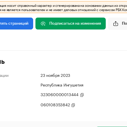
ия носит справочный характер и сгенерирована на основании данных из откр
 не является пользователем и не имеет деловых отношений с сервисом РБК Ко
Подписаться на изменения
По
лять страницей
ль
ации
23 ноября 2023
Республика Ингушетия
323060000013444
060108353842