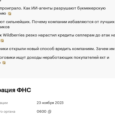
 проиграло. Как ИИ-агенты разрушают букмекерскую
рию
ют сильнейших. Почему компании избавляются от лучших
ников
к Wildberries резко нарастил кредиты селлерам до атак н
ики открыли новый способ вредить компаниям. Зачем им
оговики ищут доходы неработающих покупателей яхт и
р
рация ФНС
ации
23 ноября 2023
го органа
0600