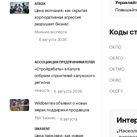
Управляйт
АПКБК
Повышайте
Цена молчания: как скрытая
корпоративная агрессия
разрушает бизнес
Мнение эксперта
Коды с
6 августа 2026
ОКПО
ОКАТО
АССОЦИАЦИЯ ПРЕДПРИНИМАТЕЛЕЙ
ОКТМО
«Стройдебаты» в Калуге
собрали строителей калужского
ОКФС
региона
Новость
ОКОГУ
6 августа 2026
Wildberries объявил о новых
мерах поддержки продавцов
РБК Бизнес
6 августа
Интер
Насколь
SMARENT
Цена парковки: как новые
лидеро