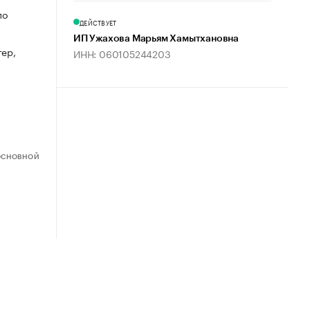
по
ДЕЙСТВУЕТ
ИП Ужахова Марьям Хамытхановна
тер,
ИНН: 060105244203
ОСНОВНОЙ