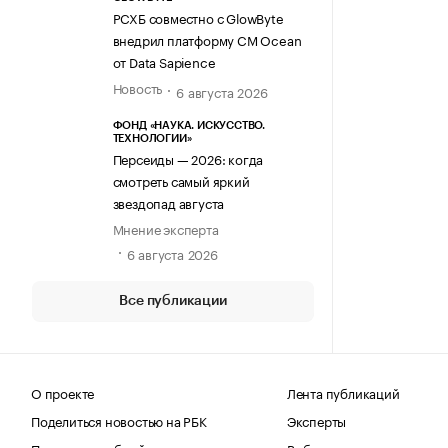
РСХБ совместно с GlowByte
внедрил платформу CM Ocean
от Data Sapience
Новость
6 августа 2026
ФОНД «НАУКА. ИСКУССТВО.
ТЕХНОЛОГИИ»
Персеиды — 2026: когда
смотреть самый яркий
звездопад августа
Мнение эксперта
6 августа 2026
Все публикации
О проекте
Лента публикаций
Поделиться новостью на РБК
Эксперты
Получить пробный доступ
Выбор редакции