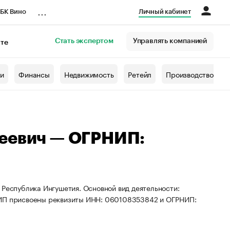
...
БК Вино
Личный кабинет
Стать экспертом
Управлять компанией
кте
азета
жи
Финансы
Недвижимость
Ретейл
Производство
реевич — ОГРНИП:
 Республика Ингушетия. Основной вид деятельности:
. ИП присвоены реквизиты ИНН: 060108353842 и ОГРНИП: