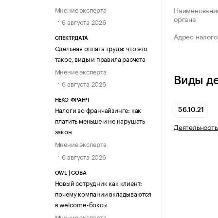
Мнение эксперта
Наименование
органа
6 августа 2026
Адрес налого
СПЕКТРДАТА
Сдельная оплата труда: что это
такое, виды и правила расчета
Мнение эксперта
Виды д
6 августа 2026
НЕКО-ФРАНЧ
Налоги во франчайзинге: как
56.10.21
платить меньше и не нарушать
Деятельность
закон
Мнение эксперта
6 августа 2026
OWL | СОВА
Новый сотрудник как клиент:
почему компании вкладываются
в welcome-боксы
Мнение эксперта