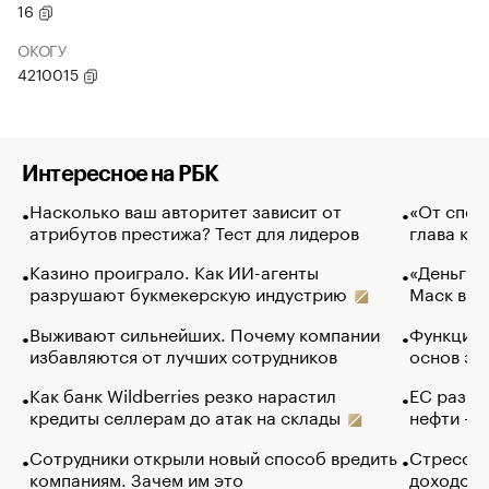
16
ОКОГУ
4210015
Интересное на РБК
Насколько ваш авторитет зависит от
«От спор
атрибутов престижа? Тест для лидеров
глава ко
Казино проиграло. Как ИИ-агенты
«Деньги б
разрушают букмекерскую индустрию
Маск в и
Выживают сильнейших. Почему компании
Функции 
избавляются от лучших сотрудников
основ эф
Как банк Wildberries резко нарастил
ЕС разре
кредиты селлерам до атак на склады
нефти — 
Сотрудники открыли новый способ вредить
Стресс о
компаниям. Зачем им это
доходов 