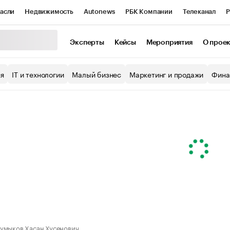
асли
Недвижимость
Autonews
РБК Компании
Телеканал
Р
К Курсы
РБК Life
Тренды
Визионеры
Национальные проекты
Эксперты
Кейсы
Мероприятия
О прое
уб
Исследования
Кредитные рейтинги
Франшизы
Газета
ия
IT и технологии
Малый бизнес
Маркетинг и продажи
Фина
Проверка контрагентов
Политика
Экономика
Бизнес
ы
умыков Хасан Хусенович