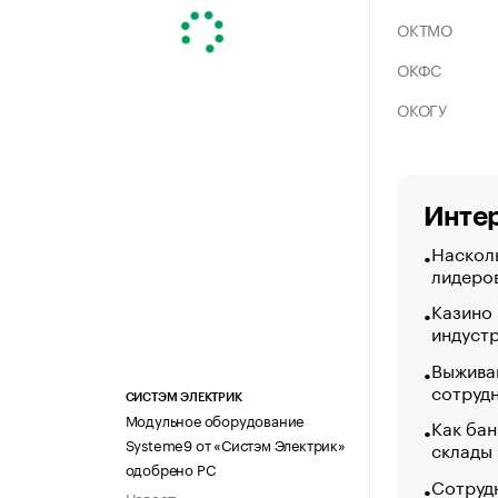
ОКТМО
ОКФС
ОКОГУ
Интер
Насколь
лидеро
Казино
индуст
Выжива
сотруд
СИСТЭМ ЭЛЕКТРИК
Модульное оборудование
Как бан
Systeme9 от «Систэм Электрик»
склады
одобрено РС
Сотрудн
Новость