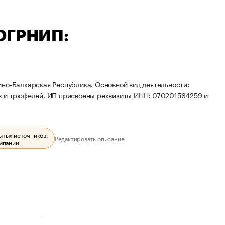
 ОГРНИП:
но-Балкарская Республика. Основной вид деятельности:
ов и трюфелей. ИП присвоены реквизиты ИНН: 070201564259 и
ытых источников.
Редактировать описание
мпании.