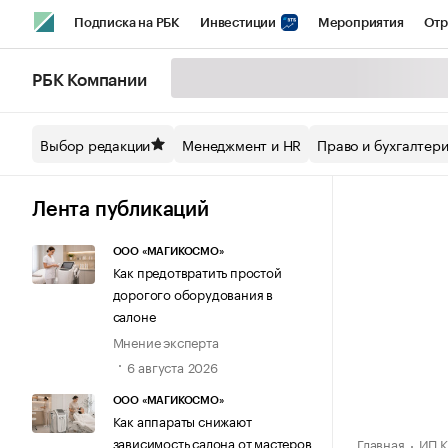
Подписка на РБК
Инвестиции
Мероприятия
Отр
Спорт
Школа управления РБК
РБК Образование
РБ
РБК Компании
Стиль
Крипто
РБК Бизнес-среда
Дискуссионный кл
Выбор редакции
Менеджмент и HR
Право и бухгалтер
Спецпроекты СПб
Конференции СПб
Спецпроекты
Технологии и медиа
Финансы
Рынок наличной валют
Лента публикаций
ООО «МАГИКОСМО»
Как предотвратить простой
дорогого оборудования в
салоне
Мнение эксперта
6 августа 2026
ООО «МАГИКОСМО»
Как аппараты снижают
зависимость салона от мастеров
Главная
ИП К