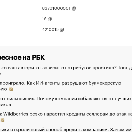
83701000001
16
4210015
есное на РБК
ко ваш авторитет зависит от атрибутов престижа? Тест д
в
 проиграло. Как ИИ-агенты разрушают букмекерскую
рию
ют сильнейших. Почему компании избавляются от лучших
ников
к Wildberries резко нарастил кредиты селлерам до атак н
ики открыли новый способ вредить компаниям. Зачем им