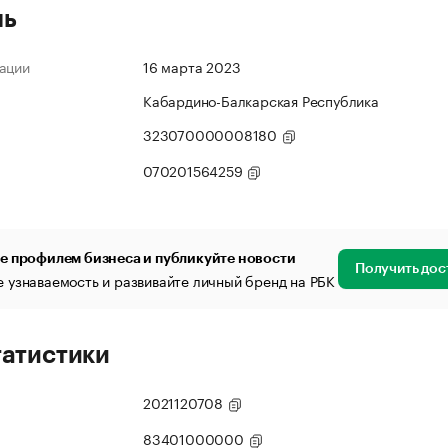
ль
ации
16 марта 2023
Кабардино-Балкарская Республика
323070000008180
070201564259
е профилем бизнеса и публикуйте новости
Получить дос
 узнаваемость и развивайте личный бренд на РБК
татистики
2021120708
83401000000