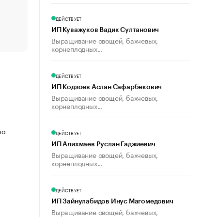
счастья
Что обвинения против Павла Дурова значат для Tele
ДЕЙСТВУЕТ
пользователей
ИП Куважуков Вадик Султанович
Выращивание овощей, бахчевых,
корнеплодных...
ДЕЙСТВУЕТ
ИП Кодзоев Аслан Сафарбекович
Выращивание овощей, бахчевых,
корнеплодных...
по
ДЕЙСТВУЕТ
ИП Алихмаев Руслан Гаджиевич
Выращивание овощей, бахчевых,
корнеплодных...
ДЕЙСТВУЕТ
ИП Зайнулабидов Инус Магомедович
Выращивание овощей, бахчевых,