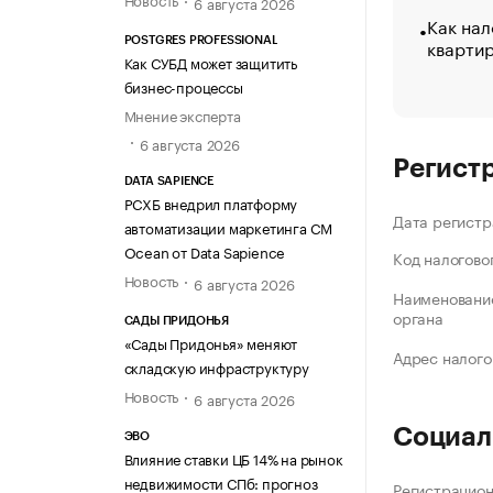
6 августа 2026
Как нал
кварти
POSTGRES PROFESSIONAL
Как СУБД может защитить
бизнес-процессы
Мнение эксперта
6 августа 2026
Регист
DATA SAPIENCE
РСХБ внедрил платформу
Дата регистр
автоматизации маркетинга CM
Ocean от Data Sapience
Код налогово
Новость
6 августа 2026
Наименование
органа
САДЫ ПРИДОНЬЯ
«Сады Придонья» меняют
Адрес налого
складскую инфраструктуру
Новость
6 августа 2026
Социал
ЭВО
Влияние ставки ЦБ 14% на рынок
недвижимости СПб: прогноз
Регистрацио