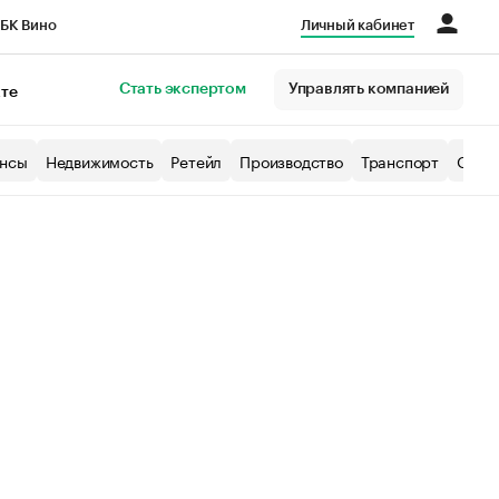
БК Вино
Личный кабинет
Город
Стать экспертом
Управлять компанией
кте
нсы
Недвижимость
Ретейл
Производство
Транспорт
Образ