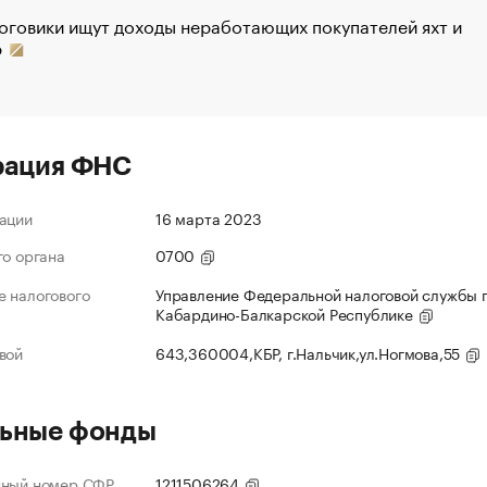
оговики ищут доходы неработающих покупателей яхт и
р
рация ФНС
ации
16 марта 2023
го органа
0700
 налогового
Управление Федеральной налоговой службы 
Кабардино-Балкарской Республике
вой
643,360004,КБР, г.Нальчик,ул.Ногмова,55
ьные фонды
нный номер СФР
1211506264