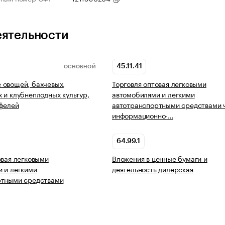
еятельности
45.11.41
ОСНОВНОЙ
 овощей, бахчевых,
Торговля оптовая легковыми
 и клубнеплодных культур,
автомобилями и легкими
фелей
автотранспортными средствами 
информационно-…
64.99.1
овая легковыми
Вложения в ценные бумаги и
 и легкими
деятельность дилерская
ртными средствами