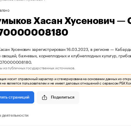
ВЛЕНО
умыков Хасан Хусенович —
70000008180
асан Хусенович зарегистрирован 16.03.2023, в регионе — Кабарди
овощей, бахчевых, корнеплодных и клубнеплодных культур, гриб
3070000008180.
ы из публичных государственных источников.
ия носит справочный характер и сгенерирована на основании данных из откр
 не является пользователем и не имеет деловых отношений с сервисом РБК Ко
Поделиться
лять страницей
 деятельности