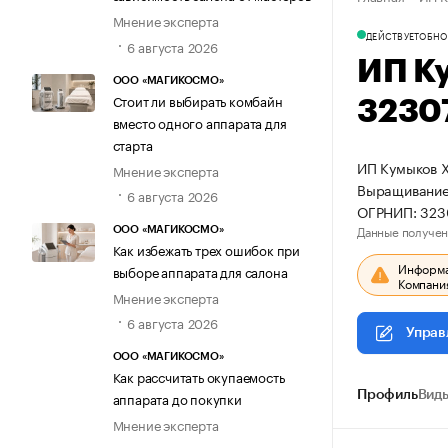
Мнение эксперта
ДЕЙСТВУЕТ
ОБНО
6 августа 2026
ИП К
ООО «МАГИКОСМО»
Стоит ли выбирать комбайн
3230
вместо одного аппарата для
старта
ИП Кумыков Х
Мнение эксперта
Выращивание 
6 августа 2026
ОГРНИП: 32
Данные получен
ООО «МАГИКОСМО»
Как избежать трех ошибок при
Информац
выборе аппарата для салона
Компания
Мнение эксперта
6 августа 2026
Управ
ООО «МАГИКОСМО»
Как рассчитать окупаемость
Профиль
Виды
аппарата до покупки
Мнение эксперта