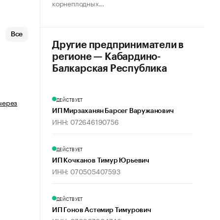
корнеплодных...
Все
Другие предприниматели в
регионе — Кабардино-
Балкарская Республика
ДЕЙСТВУЕТ
через
ИП Мирзаханян Барсег Варужанович
ИНН: 072646190756
ДЕЙСТВУЕТ
ИП Кочканов Тимур Юрьевич
ИНН: 070505407593
ДЕЙСТВУЕТ
ИП Гонов Астемир Тимурович