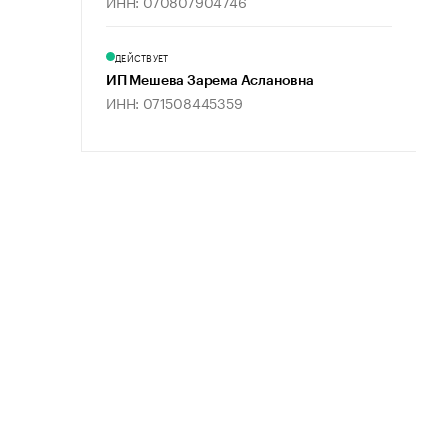
ИНН: 070807904746
ДЕЙСТВУЕТ
ИП Мешева Зарема Аслановна
ИНН: 071508445359