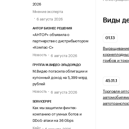
2026
Мнение эксперта
6 августа 2026
Виды д
АНТОР БИЗНЕС РЕШЕНИЯ
«АНТОР» объявила о
01.13
партнерстве с дистрибьютором
«Компас-С»
Выращивание
корнеплодных
Новость
6 августа 2026
грибов и трю
ГРУППА М.ВИДЕО-ЭЛЬДОРАДО
М.Видео погасила облигации и
купонный доход на 5,399 млрд
45.11.1
рублей
Торговля опт
Новость
6 августа 2026
автомобилями
автотранспо
SERVICEPIPE
Как мы защитили финтех-
компанию от умных ботов и
DDoS-атаки на 36 Gbps
Кейс
6 августа 2026