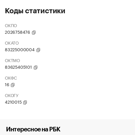
Коды статистики
ОКПО
2026758476
ОКАТО
83225000004
ОКТМО
83625405101
ОКФС
16
ОКОГУ
4210015
Интересное на РБК