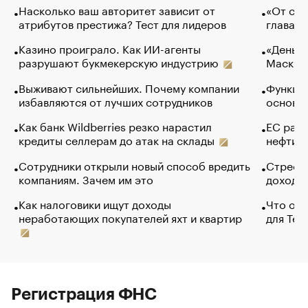
Насколько ваш авторитет зависит от
«От спо
атрибутов престижа? Тест для лидеров
глава к
Казино проиграло. Как ИИ-агенты
«Деньги
разрушают букмекерскую индустрию
Маск в 
Выживают сильнейших. Почему компании
Функции
избавляются от лучших сотрудников
основ э
Как банк Wildberries резко нарастил
ЕС раз
кредиты селлерам до атак на склады
нефти —
Сотрудники открыли новый способ вредить
Стресс 
компаниям. Зачем им это
доходов
Как налоговики ищут доходы
Что обв
неработающих покупателей яхт и квартир
для Tel
Регистрация ФНС