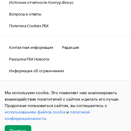
Источник отчетности Контур.Фокус
Вопросы и ответы
Политика Cookies РБК
Контактная информация
Редакция
Рассылка РБК Новости
Информация об ограничениях
Правовая информация
О соблюдении авторских прав
Мы используем cookie. Это позволяет нам анализировать
© АО «РОСБИЗНЕСКОНСАЛТИНГ»,
1995–2026.
Сообщения
и материалы информационного агентства «РБК»
взаимодействие посетителей с сайтом и делать его лучше.
(зарегистрировано Федеральной службой по надзору в сфере
Продолжая пользоваться сайтом, вы соглашаетесь с
связи, информационных технологий и массовых
использованием файлов cookie
и
политикой
коммуникаций (Роскомнадзор) 09.12.2015 за номером ИА
№ФС77-63848) сопровождаются пометкой «РБК». Отдельные
конфиденциальности
.
публикации могут содержать информацию,
не предназначенную для пользователей
до 18 лет.
companycardsfeedback@rbc.ru