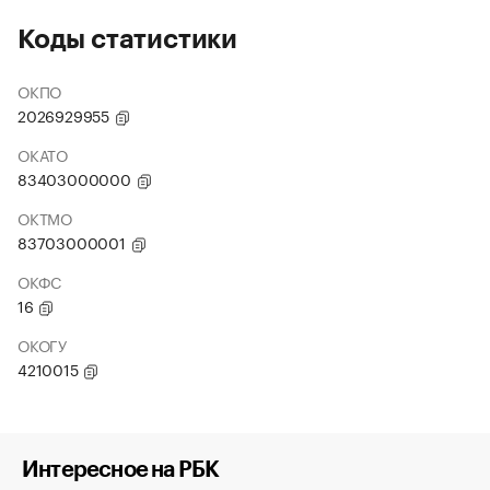
Коды статистики
ОКПО
2026929955
ОКАТО
83403000000
ОКТМО
83703000001
ОКФС
16
ОКОГУ
4210015
Интересное на РБК