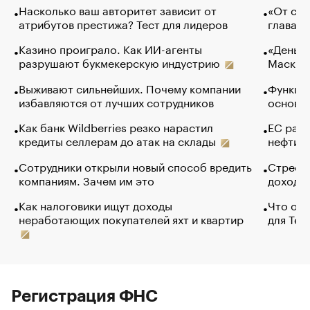
Насколько ваш авторитет зависит от
«От спо
атрибутов престижа? Тест для лидеров
глава к
Казино проиграло. Как ИИ-агенты
«Деньги
разрушают букмекерскую индустрию
Маск в 
Выживают сильнейших. Почему компании
Функции
избавляются от лучших сотрудников
основ э
Как банк Wildberries резко нарастил
ЕС раз
кредиты селлерам до атак на склады
нефти —
Сотрудники открыли новый способ вредить
Стресс 
компаниям. Зачем им это
доходов
Как налоговики ищут доходы
Что обв
неработающих покупателей яхт и квартир
для Tel
Регистрация ФНС