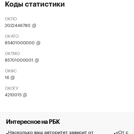
Коды статистики
ОКПО
2022446780
ОКАТО
85401000000
ОКТМО
85701000001
ОКФС
16
ОКОГУ
4210015
Интересное на РБК
Насколько ваш авторитет зависит от
«От спо