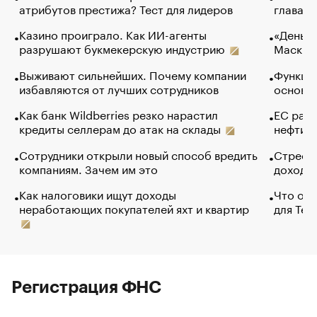
атрибутов престижа? Тест для лидеров
глава к
Казино проиграло. Как ИИ-агенты
«Деньги
разрушают букмекерскую индустрию
Маск в 
Выживают сильнейших. Почему компании
Функции
избавляются от лучших сотрудников
основ э
Как банк Wildberries резко нарастил
ЕС раз
кредиты селлерам до атак на склады
нефти —
Сотрудники открыли новый способ вредить
Стресс 
компаниям. Зачем им это
доходов
Как налоговики ищут доходы
Что обв
неработающих покупателей яхт и квартир
для Tel
Регистрация ФНС