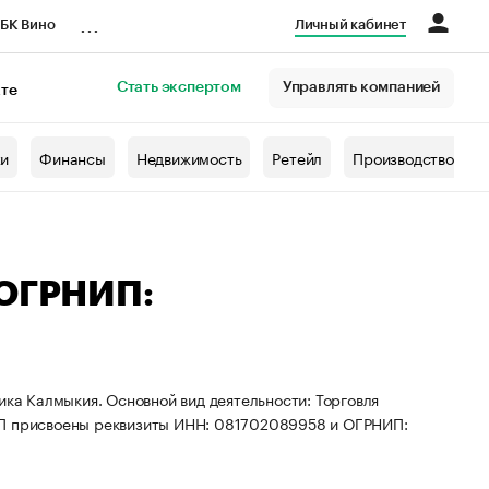
...
БК Вино
Личный кабинет
Стать экспертом
Управлять компанией
кте
азета
жи
Финансы
Недвижимость
Ретейл
Производство
 ОГРНИП:
ика Калмыкия. Основной вид деятельности: Торговля
ИП присвоены реквизиты ИНН: 081702089958 и ОГРНИП: