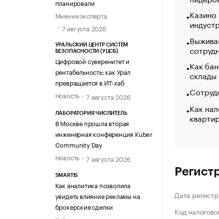
планировали
Казино
Мнение эксперта
индуст
7 августа 2026
Выжива
УРАЛЬСКИЙ ЦЕНТР СИСТЕМ
сотруд
БЕЗОПАСНОСТИ (УЦСБ)
Цифровой суверенитет и
Как бан
рентабельность: как Урал
склады
превращается в ИТ-хаб
Сотрудн
Новость
7 августа 2026
Как нал
ЛАБОРАТОРИЯ ЧИСЛИТЕЛЬ
кварти
В Москве прошла вторая
инженерная конференция Kuber
Community Day
Новость
7 августа 2026
Регист
SMARTIS
Как аналитика позволила
Дата регистр
увидеть влияние рекламы на
брокерские сделки
Код налогово