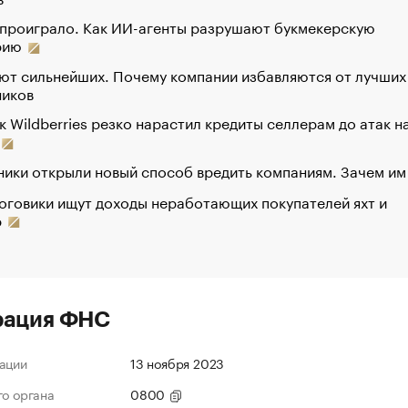
 проиграло. Как ИИ-агенты разрушают букмекерскую
рию
ют сильнейших. Почему компании избавляются от лучших
ников
к Wildberries резко нарастил кредиты селлерам до атак н
ики открыли новый способ вредить компаниям. Зачем им
оговики ищут доходы неработающих покупателей яхт и
р
рация ФНС
ации
13 ноября 2023
го органа
0800