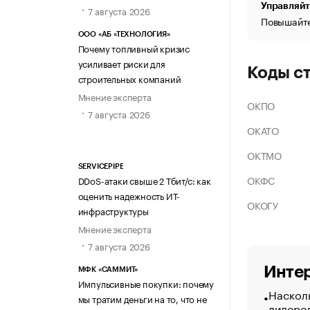
Управляйт
7 августа 2026
Повышайте
ООО «АБ «ТЕХНОЛОГИЯ»
Почему топливный кризис
усиливает риски для
Коды с
строительных компаний
Мнение эксперта
ОКПО
7 августа 2026
ОКАТО
ОКТМО
SERVICEPIPE
ОКФС
DDoS-атаки свыше 2 Тбит/с: как
оценить надежность ИТ-
ОКОГУ
инфраструктуры
Мнение эксперта
7 августа 2026
Интер
МФК «САММИТ»
Импульсивные покупки: почему
Насколь
мы тратим деньги на то, что не
лидеро