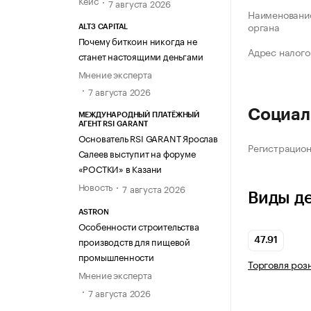
Кейс
7 августа 2026
Наименование
органа
ALT3 CAPITAL
Почему биткоин никогда не
Адрес налого
станет настоящими деньгами
Мнение эксперта
7 августа 2026
Социал
МЕЖДУНАРОДНЫЙ ПЛАТЁЖНЫЙ
АГЕНТ RSI GARANT
Основатель RSI GARANT Ярослав
Регистрацио
Салеев выступит на форуме
«РОСТКИ» в Казани
Новость
7 августа 2026
Виды д
ASTRON
Особенности строительства
производств для пищевой
47.91
промышленности
Торговля роз
Мнение эксперта
7 августа 2026