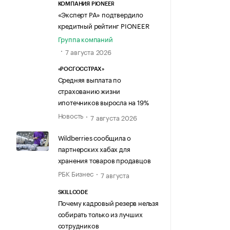
КОМПАНИЯ PIONEER
«Эксперт РА» подтвердило
кредитный рейтинг PIONEER
Группа компаний
7 августа 2026
«РОСГОССТРАХ»
Средняя выплата по
страхованию жизни
ипотечников выросла на 19%
Новость
7 августа 2026
Wildberries сообщила о
партнерских хабах для
хранения товаров продавцов
РБК Бизнес
7 августа
SKILLCODE
Почему кадровый резерв нельзя
собирать только из лучших
сотрудников