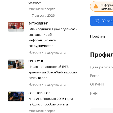
бизнесу
Информац
Компания
Мнение эксперта
7 августа 2026
Управ
БФТ-ХОЛДИНГ
БФТ-Холдинг и Циан подписали
соглашение об
Профиль
информационном
сотрудничестве
Новость
7 августа 2026
Профи
SPACEWEB
Число пользователей IPFS-
Дата регистр
хранилища SpaceWeb выросло
Регион
почти втрое
ОГРНИП
Новость
7 августа 2026
ИНН
CODE-TOP.SHOP
Krea AI в России в 2026 году:
гайд по способам оплаты
Мнение эксперта