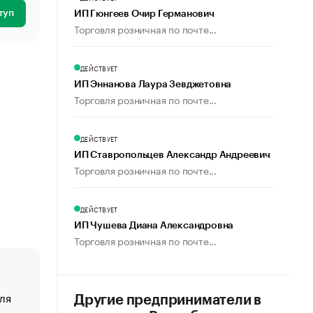
туп
ИП Гюнгеев Очир Германович
Торговля розничная по почте...
ДЕЙСТВУЕТ
ИП Эннанова Лаура Зевджетовна
Торговля розничная по почте...
ДЕЙСТВУЕТ
ИП Ставропольцев Александр Андреевич
Торговля розничная по почте...
ДЕЙСТВУЕТ
ИП Чушева Диана Александровна
Торговля розничная по почте...
ля
«От спорта тело стареет иначе». Как живет глава ко
Другие предприниматели в
создавшей GTA