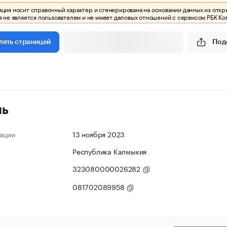
ия носит справочный характер и сгенерирована на основании данных из откр
 не является пользователем и не имеет деловых отношений с сервисом РБК Ко
Под
лять страницей
ль
ации
13 ноября 2023
Республика Калмыкия
323080000026282
081702089958