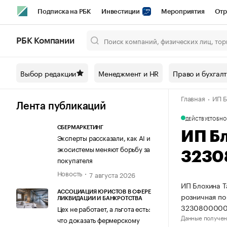
Подписка на РБК
Инвестиции
Мероприятия
Отр
Спорт
Школа управления РБК
РБК Образование
РБ
РБК Компании
Город
Стиль
Крипто
РБК Бизнес-среда
Дискусси
Выбор редакции
Менеджмент и HR
Право и бухгал
Спецпроекты СПб
Конференции СПб
Спецпроекты
Главная
ИП Б
Технологии и медиа
Финансы
Рынок наличной валют
Лента публикаций
ДЕЙСТВУЕТ
ОБНО
СБЕРМАРКЕТИНГ
ИП Б
Эксперты рассказали, как AI и
экосистемы меняют борьбу за
3230
покупателя
Новость
7 августа 2026
ИП Блохина Т
АССОЦИАЦИЯ ЮРИСТОВ В СФЕРЕ
розничная по
ЛИКВИДАЦИИ И БАНКРОТСТВА
3230800000
Цех не работает, а льгота есть:
Данные получен
что доказать фермерскому