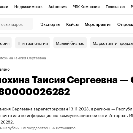
асли
Недвижимость
Autonews
РБК Компании
Телеканал
Р
К Курсы
РБК Life
Тренды
Визионеры
Национальные проекты
Эксперты
Кейсы
Мероприятия
О прое
онный клуб
Исследования
Кредитные рейтинги
Франшизы
Г
терия
IT и технологии
Малый бизнес
Маркетинг и прода
Проверка контрагентов
Политика
Экономика
Бизнес
лохина Таисия Сергеевна
ы
ВЛЕНО
лохина Таисия Сергеевна —
80000026282
аисия Сергеевна зарегистрирован 13.11.2023, в регионе — Республ
 почте или по информационно-коммуникационной сети Интернет. 
26282.
ы из публичных государственных источников.