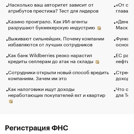
Насколько ваш авторитет зависит от
«От спо
атрибутов престижа? Тест для лидеров
глава к
Казино проиграло. Как ИИ-агенты
«Деньги
разрушают букмекерскую индустрию
Маск в 
Выживают сильнейших. Почему компании
Функции
избавляются от лучших сотрудников
основ э
Как банк Wildberries резко нарастил
ЕС раз
кредиты селлерам до атак на склады
нефти —
Сотрудники открыли новый способ вредить
Стресс 
компаниям. Зачем им это
доходов
Как налоговики ищут доходы
Что обв
неработающих покупателей яхт и квартир
для Tel
Регистрация ФНС