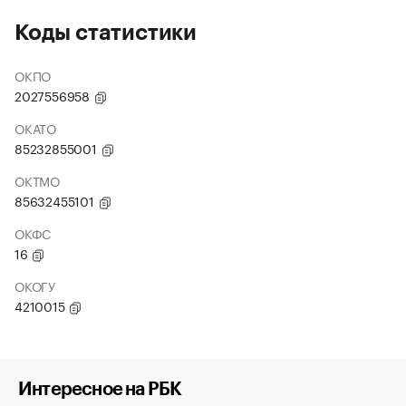
Коды статистики
ОКПО
2027556958
ОКАТО
85232855001
ОКТМО
85632455101
ОКФС
16
ОКОГУ
4210015
Интересное на РБК