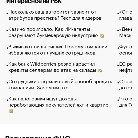
Интересное на РБК
Насколько ваш авторитет зависит от
«От спо
атрибутов престижа? Тест для лидеров
глава к
Казино проиграло. Как ИИ-агенты
«Деньги
разрушают букмекерскую индустрию
Маск в 
Выживают сильнейших. Почему компании
Функции
избавляются от лучших сотрудников
основ э
Как банк Wildberries резко нарастил
ЕС раз
кредиты селлерам до атак на склады
нефти —
Сотрудники открыли новый способ вредить
Стресс 
компаниям. Зачем им это
доходов
Как налоговики ищут доходы
Что обв
неработающих покупателей яхт и квартир
для Tel