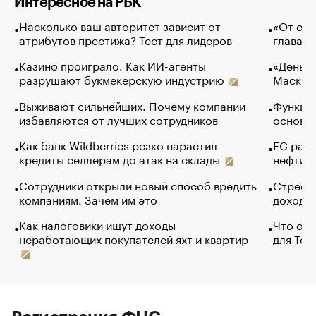
Интересное на РБК
Насколько ваш авторитет зависит от
«От спо
атрибутов престижа? Тест для лидеров
глава к
Казино проиграло. Как ИИ-агенты
«Деньги
разрушают букмекерскую индустрию
Маск в 
Выживают сильнейших. Почему компании
Функции
избавляются от лучших сотрудников
основ э
Как банк Wildberries резко нарастил
ЕС раз
кредиты селлерам до атак на склады
нефти —
Сотрудники открыли новый способ вредить
Стресс 
компаниям. Зачем им это
доходов
Как налоговики ищут доходы
Что обв
неработающих покупателей яхт и квартир
для Tel